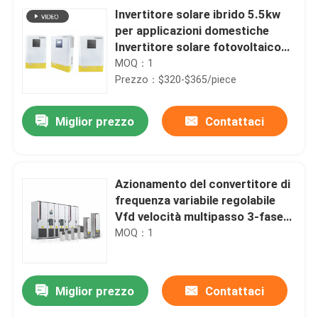
Invertitore solare ibrido 5.5kw
per applicazioni domestiche
Invertitore solare fotovoltaico
off-grid
MOQ：1
Prezzo：$320-$365/piece
Miglior prezzo
Contattaci
Azionamento del convertitore di
frequenza variabile regolabile
Vfd velocità multipasso 3-fase
0-1000V
MOQ：1
Miglior prezzo
Contattaci