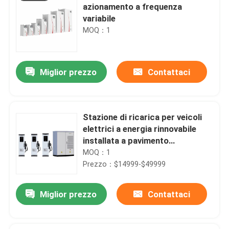
azionamento a frequenza
variabile
MOQ：1
Miglior prezzo
Contattaci
Stazione di ricarica per veicoli
elettrici a energia rinnovabile
installata a pavimento
Installazione con modalità di
MOQ：1
ricarica multiple Tolleranza
Prezzo：$14999-$49999
all'umidità
Miglior prezzo
Contattaci