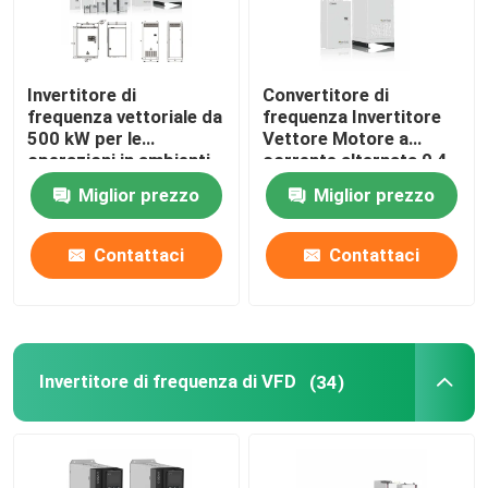
Invertitore di
Convertitore di
frequenza vettoriale da
frequenza Invertitore
500 kW per le
Vettore Motore a
operazioni in ambienti
corrente alternata 0,4
interni ad altitudine con
kW-500 kW Portata di
Miglior prezzo
Miglior prezzo
frequenza di uscita da
potenza Torsione di
0 Hz a 300 Hz
avvio Velocità
regolabile
Contattaci
Contattaci
Invertitore di frequenza di VFD
(34)