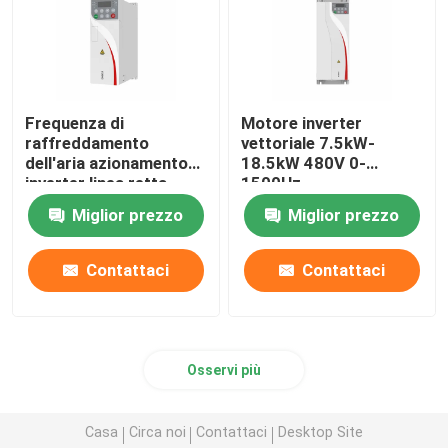
Frequenza di
Motore inverter
raffreddamento
vettoriale 7.5kW-
dell'aria azionamento
18.5kW 480V 0-
inverter linea retta
1500Hz
curva V/F
Miglior prezzo
Miglior prezzo
Contattaci
Contattaci
Osservi più
Casa
Circa noi
Contattaci
Desktop Site