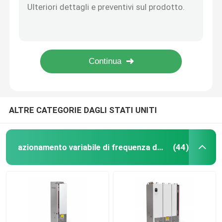
Invertitore a frequenza variabile da 4 kW a 0,75 Kw a Vfd per motori sincronici asincroni
Convertitore di frequenza variabile
Regolamento di precisione della velocità dell'inverter di frequenza VFD a 60 Hz per il funzionamento a 16 gradi
Motore di risposta alla coppia motore VFD motore di frequenza inverter per motore asincrono
500Hz Frequenza di uscita VFD Frequenza Inverter Curva S retta 1 10 V/F
Invertitore di frequenza di vettore
Variabile Frequenza Drive Convertitore di fase Vfd e Inverter Curva retta/S Torque Lifting
Invertitore di frequenza di VFD
ALTRE CATEGORIE DAGLI STATI UNITI
Invertitore dell'azionamento di frequenza
azionamento variabile di frequenza del vfd
(44)
Azionamento a frequenza variabile per gru
Stazione di ricarica per veicoli elettrici con stoccaggio
Ottimizzatore solare