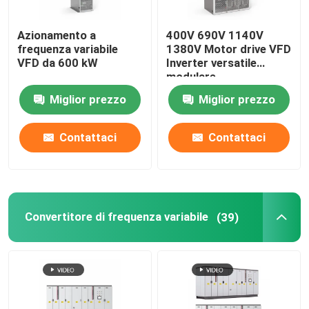
inverter ibrido solare
Azionamento a
400V 690V 1140V
frequenza variabile
1380V Motor drive VFD
VFD da 600 kW
Inverter versatile
modulare
Miglior prezzo
Miglior prezzo
Contattaci
Contattaci
Convertitore di frequenza variabile
(39)