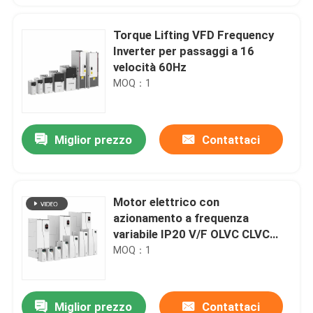
Torque Lifting VFD Frequency
Inverter per passaggi a 16
velocità 60Hz
MOQ：1
Miglior prezzo
Contattaci
Motor elettrico con
azionamento a frequenza
variabile IP20 V/F OLVC CLVC
Controllo anti allentamento
MOQ：1
Protezione della corda
Miglior prezzo
Contattaci