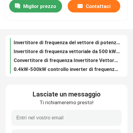
Miglior prezzo
Contattaci
Invertitore di frequenza del vettore di potenza VFD Frequency Drive V/F Controllo 200-240V 1PH/3PH Voltaggio di ingresso Vibrazione bassa
Invertitore di frequenza vettoriale da 500 kW per le operazioni in ambienti interni ad altitudine con frequenza di uscita da 0 Hz a 300 Hz
Su di noi
Convertitore di frequenza Invertitore Vettore Motore a corrente alternata 0,4 kW-500 kW Portata di potenza Torsione di avvio Velocità regolabile
0.4kW-500kW controllo inverter di frequenza vettoriale con 1Hz 150% coppia di avvio 1000m funzionamento in altitudine nominale
Visita alla fabbrica
HV300 Invertitore di frequenza vettoriale universale multifunzione VFD Azionamento a frequenza variabile
Motore Modbus Invertitore di frequenza Ampia gamma di capacità di comunicazione per le esigenze del cliente
Controllo della qualità
Controllo vettoriale Alta affidabilità Invertitore di frequenza di potenza vettoriale per applicazioni industriali
Interfaccia di comunicazione RS485 semplificata
Contattaci
Invertitore di frequenza vettoriale COENG 1PH 3PH 200V 240V 3PH 380V 480V
0.4kW-500kW Sistema integrato di modulo di controllo PID per temperatura di funzionamento -20C-40C
Notizie
Lasciate un messaggio
Torsione di avvio 1Hz OLVC Invertitore di frequenza vettoriale RJ45 Interfaccia di comunicazione
Ti richiameremo presto!
Azionamento dell'inverter di frequenza per 3PH Voltaggio di ingresso Uin 380V 480V
Chiedi un preventivo
Invertitore di frequenza vettoriale industriale 1.5kw 2.2kw 30kw 50Hz 60Hz Interfaccia user-friendly
Controllo vettoriale VFD Invertitore di frequenza 200V-240V Regolamento sincrono della velocità del motore S Accelerazione della curva
azionamento variabile di frequenza del vfd
VFD Precision V/F OLVC CLVC Inverter di frequenza VFD con ampio raggio di regolazione delle velocità