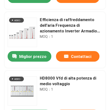
Efficienza di raffreddamento
dell'aria Frequenza di
azionamento Inverter Armadio
Con Modbus RTU Protocollo di
MOQ：1
comunicazione
Miglior prezzo
Contattaci
Casa.
HD8000 Vfd di alta potenza di
medio voltaggio
MOQ：1
Prodotti
Video