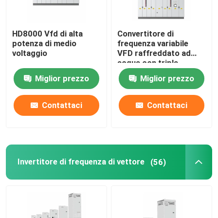
HD8000 Vfd di alta
Convertitore di
potenza di medio
frequenza variabile
voltaggio
VFD raffreddato ad
acqua con tripla
rettificazione
Miglior prezzo
Miglior prezzo
dell'inverter elettrico
Contattaci
Contattaci
Invertitore di frequenza di vettore
(56)