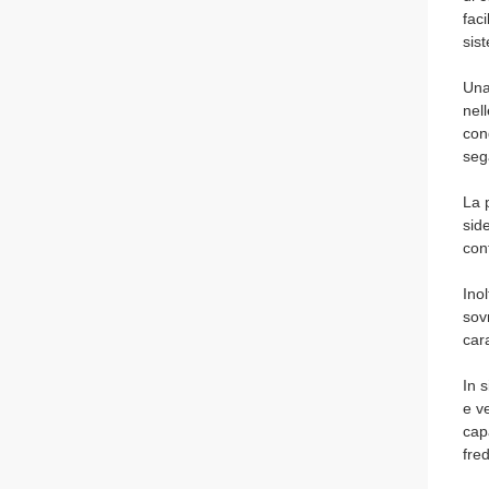
fac
sis
Una
nel
con
seg
La 
sid
cont
Ino
sov
car
In 
e v
cap
fre