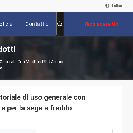
Italian
otizie
Contattici
Richiedere Un
dotti
Preventivo
so Generale Con Modbus RTU Ampio
co
toriale di uso generale con
a per la sega a freddo