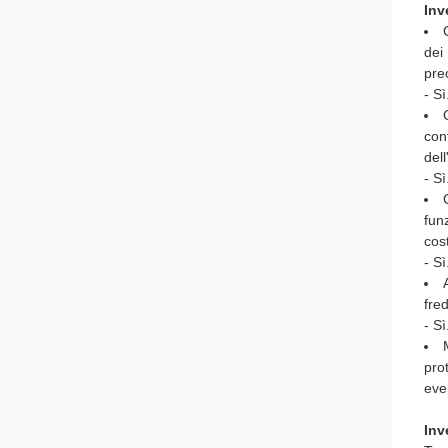
Inv
dei
pre
- Sì
cont
del
- Sì
fun
cos
- Sì
fre
- Sì
pro
even
Inv