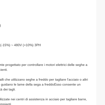
)
 (-15%) ~ 480V (+10%) 3PH
te progettato per controllare i motori elettrici delle seghe a
ienti.
lli che utilizzano seghe a freddo per tagliare l'acciaio o altri
che guidano le lame della sega a freddoEsso consente un
à dei tagli.
zzate nei centri di assistenza in acciaio per tagliare barre,
 impianti.