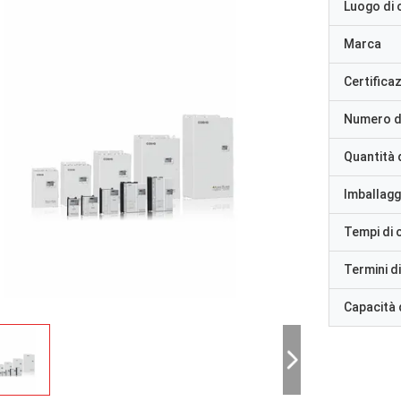
Luogo di 
Marca
Certifica
Numero d
Quantità 
Imballaggi
Tempi di
Termini d
Capacità 