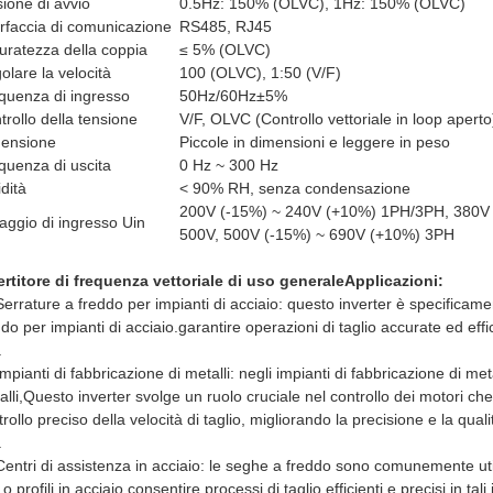
sione di avvio
0.5Hz: 150% (OLVC), 1Hz: 150% (OLVC)
erfaccia di comunicazione
RS485, RJ45
uratezza della coppia
≤ 5% (OLVC)
olare la velocità
100 (OLVC), 1:50 (V/F)
quenza di ingresso
50Hz/60Hz±5%
trollo della tensione
V/F, OLVC (Controllo vettoriale in loop aperto
ensione
Piccole in dimensioni e leggere in peso
quenza di uscita
0 Hz ~ 300 Hz
dità
< 90% RH, senza condensazione
200V (-15%) ~ 240V (+10%) 1PH/3PH, 380V
taggio di ingresso Uin
500V, 500V (-15%) ~ 690V (+10%) 3PH
ertitore di frequenza vettoriale di uso generale
Applicazioni:
Serrature a freddo per impianti di acciaio: questo inverter è specificamen
do per impianti di acciaio.garantire operazioni di taglio accurate ed effic
.
Impianti di fabbricazione di metalli: negli impianti di fabbricazione di meta
alli,Questo inverter svolge un ruolo cruciale nel controllo dei motori 
rollo preciso della velocità di taglio, migliorando la precisione e la qualit
.
Centri di assistenza in acciaio: le seghe a freddo sono comunemente utili
 o profili in acciaio.consentire processi di taglio efficienti e precisi in tali