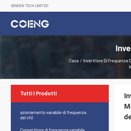
SENDEN TECH LIMITED
Inve
Casa
/
Invertitore Di Frequenza 
I
Tutti I Prodotti
In
Mo
azionamento variabile di frequenza
de
del vfd
Convertitore di frequenza variabile