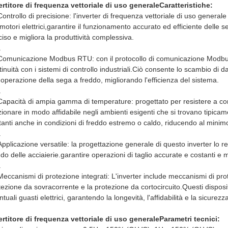
ertitore di frequenza vettoriale di uso generale
Caratteristiche:
Controllo di precisione: l'inverter di frequenza vettoriale di uso generale
 motori elettrici,garantire il funzionamento accurato ed efficiente delle
ciso e migliora la produttività complessiva.
.
Comunicazione Modbus RTU: con il protocollo di comunicazione Modbus 
inuità con i sistemi di controllo industriali.Ciò consente lo scambio di dat
l'operazione della sega a freddo, migliorando l'efficienza del sistema.
.
Capacità di ampia gamma di temperature: progettato per resistere a con
zionare in modo affidabile negli ambienti esigenti che si trovano tipicam
tanti anche in condizioni di freddo estremo o caldo, riducendo al minimo 
.
Applicazione versatile: la progettazione generale di questo inverter lo r
ddo delle acciaierie.garantire operazioni di taglio accurate e costanti e 
.
Meccanismi di protezione integrati: L'inverter include meccanismi di pro
tezione da sovracorrente e la protezione da cortocircuito.Questi disposit
tuali guasti elettrici, garantendo la longevità, l'affidabilità e la sicurez
ertitore di frequenza vettoriale di uso generale
Parametri tecnici: