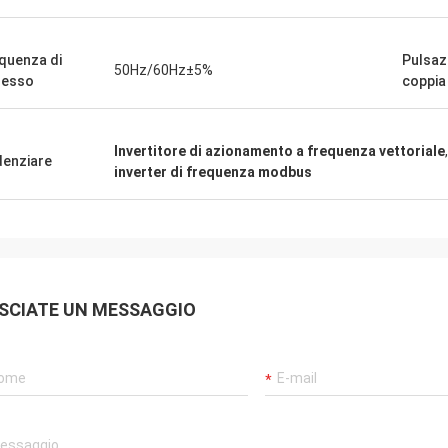
quenza di
Pulsaz
50Hz/60Hz±5%
resso
coppia
Invertitore di azionamento a frequenza vettoriale
denziare
inverter di frequenza modbus
SCIATE UN MESSAGGIO