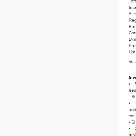
Tor
Int
Acc
Reg
Fre
Con
Dim
Fre
Umi
Vol
Inv
fred
- Sì
met
cont
- Sì
tubi