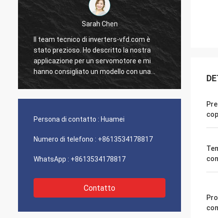
Sarah Chen
Il team tecnico di inverters-vfd.com è
Il nost
stato prezioso. Ho descritto la nostra
stato 
applicazione per un servomotore e mi
con un
hanno consigliato un modello con una
li abbi
DE
risposta dinamica superiore.
nostro 
L'installazione è stata semplice e la
Siamo i
precisione ha migliorato i nostri tempi di
solide
Pre
ciclo. Guida esperta e un prodotto ad alte
Un'esp
cop
Persona di contatto :
Huamei
prestazioni!
fronti.
Numero di telefono :
+8613534178817
Tem
con
WhatsApp :
+8613534178817
Contatto
Pro
com