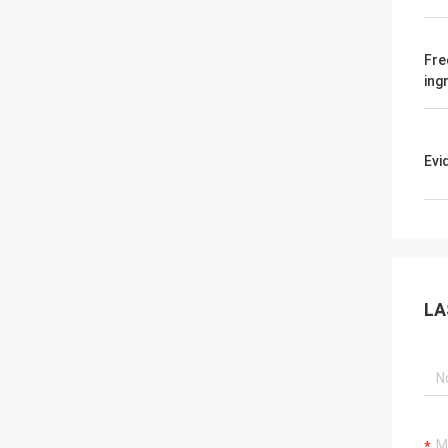
Fre
ing
Evi
LA