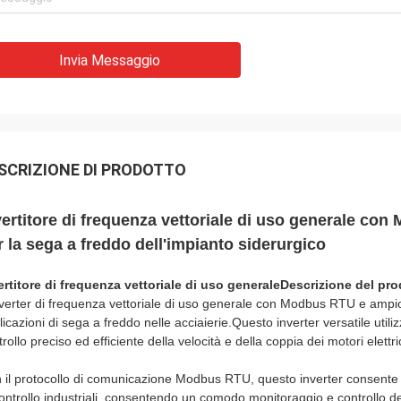
Invia Messaggio
SCRIZIONE DI PRODOTTO
vertitore di frequenza vettoriale di uso generale co
r la sega a freddo dell'impianto siderurgico
ertitore di frequenza vettoriale di uso generale
Descrizione del pro
nverter di frequenza vettoriale di uso generale con Modbus RTU e ampio
icazioni di sega a freddo nelle acciaierie.Questo inverter versatile utiliz
rollo preciso ed efficiente della velocità e della coppia dei motori elettri
 il protocollo di comunicazione Modbus RTU, questo inverter consente u
controllo industriali, consentendo un comodo monitoraggio e controllo 