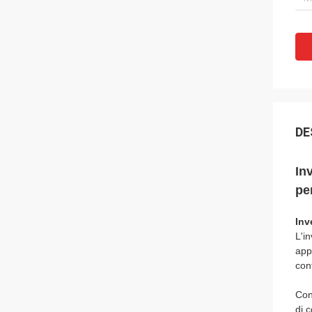
DE
In
pe
Inv
L'i
appl
cont
Con
di 