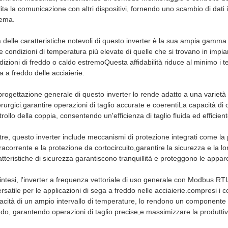
ilita la comunicazione con altri dispositivi, fornendo uno scambio di dati
tema.
 delle caratteristiche notevoli di questo inverter è la sua ampia gamma
le condizioni di temperatura più elevate di quelle che si trovano in impia
dizioni di freddo o caldo estremoQuesta affidabilità riduce al minimo i t
a a freddo delle acciaierie.
progettazione generale di questo inverter lo rende adatto a una varietà d
erurgici.garantire operazioni di taglio accurate e coerentiLa capacità di c
rollo della coppia, consentendo un'efficienza di taglio fluida ed efficient
ltre, questo inverter include meccanismi di protezione integrati come la
racorrente e la protezione da cortocircuito,garantire la sicurezza e la l
atteristiche di sicurezza garantiscono tranquillità e proteggono le apparec
sintesi, l'inverter a frequenza vettoriale di uso generale con Modbus 
ersatile per le applicazioni di sega a freddo nelle acciaierie.compresi i 
acità di un ampio intervallo di temperature, lo rendono un componente e
ddo, garantendo operazioni di taglio precise,e massimizzare la produttivi