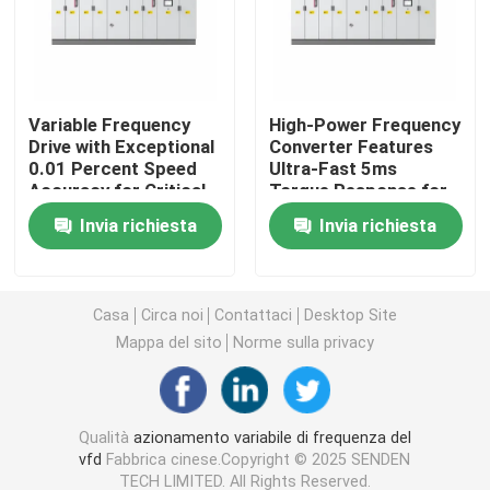
Convertitore di frequenza variabile
Variable Frequency
High-Power Frequency
Invertitore di frequenza di vettore
Drive with Exceptional
Converter Features
0.01 Percent Speed
Ultra-Fast 5ms
Accuracy for Critical
Torque Response for
Invertitore di frequenza di VFD
Process Control
Demanding
Invia richiesta
Invia richiesta
Applications
Invertitore dell'azionamento di frequenza
Casa
Circa noi
Contattaci
Desktop Site
Azionamento a frequenza variabile per gru
Mappa del sito
Norme sulla privacy
Stazione di ricarica per veicoli elettrici con stoccaggio
Qualità
azionamento variabile di frequenza del
vfd
Fabbrica cinese.Copyright © 2025 SENDEN
Ottimizzatore solare
TECH LIMITED. All Rights Reserved.