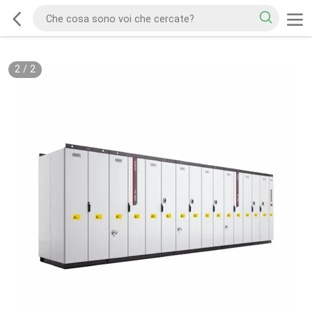
2
/
2