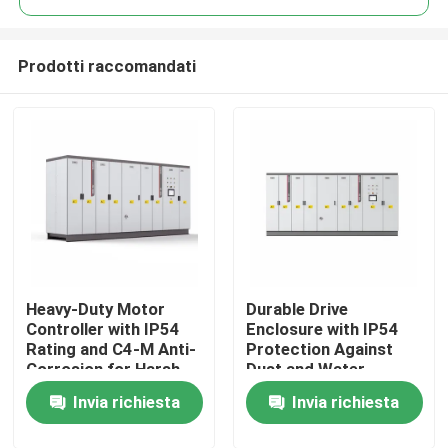
Prodotti raccomandati
Heavy-Duty Motor
Durable Drive
Casa.
Controller with IP54
Enclosure with IP54
Rating and C4-M Anti-
Protection Against
Corrosion for Harsh
Dust and Water
Prodotti
Plant Conditions
Ingress for Reliability
Invia richiesta
Invia richiesta
Video