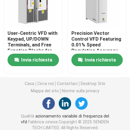
Convertitore di frequenza variabile
User-Centric VFD with
Precision Vector
Invertitore di frequenza di vettore
Keypad, UP/DOWN
Control VFD Featuring
Terminals, and Free
0.01% Speed
Function Blocks for
Regulation Accuracy
Invertitore di frequenza di VFD
Easy Operation and
and <5ms Torque
Invia richiesta
Invia richiesta
Setup
Response
Invertitore dell'azionamento di frequenza
Casa
Circa noi
Contattaci
Desktop Site
Azionamento a frequenza variabile per gru
Mappa del sito
Norme sulla privacy
Stazione di ricarica per veicoli elettrici con stoccaggio
Qualità
azionamento variabile di frequenza del
vfd
Fabbrica cinese.Copyright © 2025 SENDEN
Ottimizzatore solare
TECH LIMITED. All Rights Reserved.