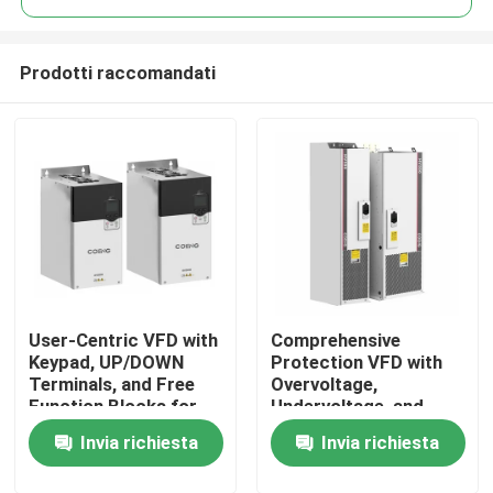
Prodotti raccomandati
User-Centric VFD with
Comprehensive
Casa.
Keypad, UP/DOWN
Protection VFD with
Terminals, and Free
Overvoltage,
Function Blocks for
Undervoltage, and
Prodotti
Easy Operation and
Phase Loss Safety
Invia richiesta
Invia richiesta
Setup
Features
Video