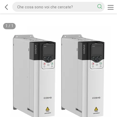
1
/
1