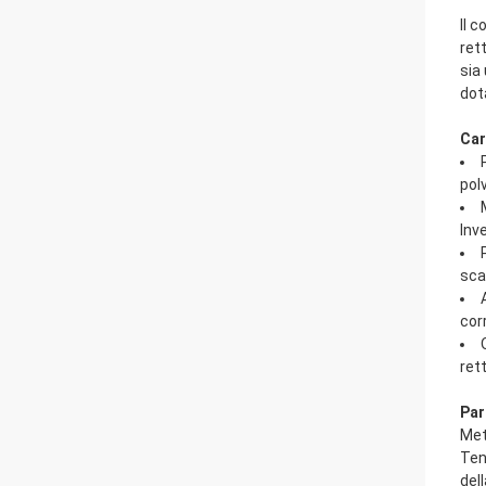
Il 
ret
sia
dot
Car
pol
Inv
scal
cor
ret
Par
Met
Ten
dell