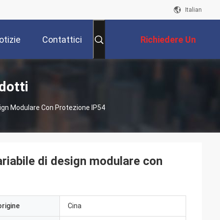
Italian
otizie
Contattici
Richiedere Un
Preventivo
dotti
sign Modulare Con Protezione IP54
riabile di design modulare con
origine
Cina