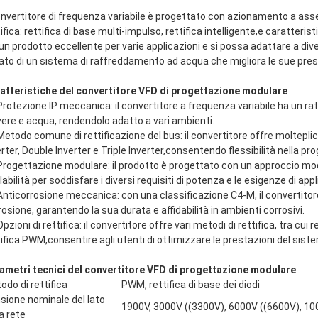
convertitore di frequenza variabile è progettato con azionamento a asse
tifica: rettifica di base multi-impulso, rettifica intelligente,e caratt
 un prodotto eccellente per varie applicazioni e si possa adattare a dive
ato di un sistema di raffreddamento ad acqua che migliora le sue pre
atteristiche del convertitore VFD di progettazione modulare
Protezione IP meccanica: il convertitore a frequenza variabile ha un ra
vere e acqua, rendendolo adatto a vari ambienti.
Metodo comune di rettificazione del bus: il convertitore offre molteplici 
erter, Double Inverter e Triple Inverter,consentendo flessibilità nella p
Progettazione modulare: il prodotto è progettato con un approccio mo
abilità per soddisfare i diversi requisiti di potenza e le esigenze di app
Anticorrosione meccanica: con una classificazione C4-M, il convertitore
rosione, garantendo la sua durata e affidabilità in ambienti corrosivi.
Opzioni di rettifica: il convertitore offre vari metodi di rettifica, tra cui 
tifica PWM,consentire agli utenti di ottimizzare le prestazioni del sist
ametri tecnici del convertitore VFD di progettazione modulare
odo di rettifica
PWM, rettifica di base dei diodi
sione nominale del lato
1900V, 3000V ((3300V), 6000V ((6600V), 1
a rete