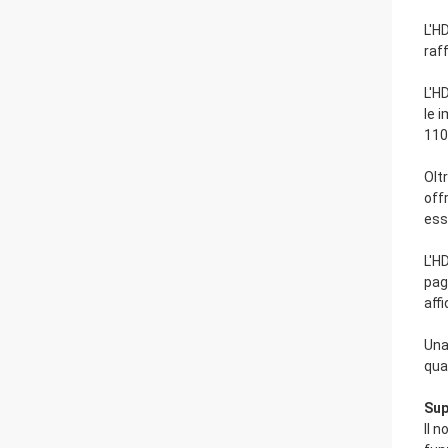
L'H
raf
L'H
le 
110
Olt
off
esse
L'H
pag
aff
Una
qua
Sup
Il 