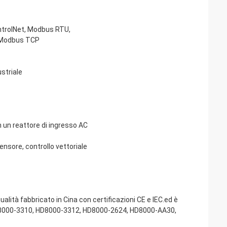
ontrolNet, Modbus RTU,
P, Modbus TCP
striale
 un reattore di ingresso AC
sensore, controllo vettoriale
alità fabbricato in Cina con certificazioni CE e IEC.ed è
 HD8000-3310, HD8000-3312, HD8000-2624, HD8000-AA30,