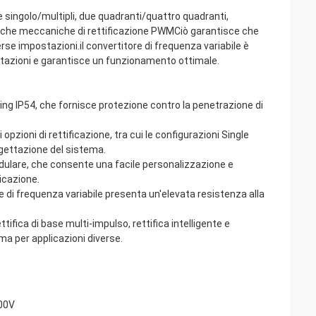
 singolo/multipli, due quadranti/quattro quadranti,
eristiche meccaniche di rettificazione PWMCiò garantisce che
rse impostazioni.il convertitore di frequenza variabile è
stazioni e garantisce un funzionamento ottimale.
ting IP54, che fornisce protezione contro la penetrazione di
opzioni di rettificazione, tra cui le configurazioni Single
rogettazione del sistema.
dulare, che consente una facile personalizzazione e
licazione.
 di frequenza variabile presenta un'elevata resistenza alla
rettifica di base multi-impulso, rettifica intelligente e
ema per applicazioni diverse.
000V