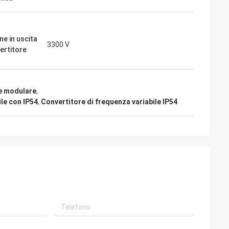
ne in uscita
3300 V
vertitore
le modulare
,
ile con IP54
,
Convertitore di frequenza variabile IP54