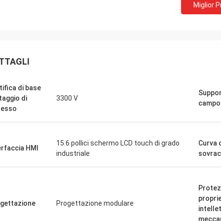
Miglior 
David "Big D" Kowalski
Emily Wh
ro ordine di più unità PLC e HMI è
Abbiamo richiesto un m
evaso accuratamente e spedito
basso rumore per un amb
TTAGLI
a velocità sorprendente. Da quando
sensibile. L'unità che a
amo integrati, la comunicazione del
funziona in modo silenz
sistema di controllo è più robusta.
una coppia costante. La
tifica di base
Support
mpressionati dalla logistica e dalle
quella di alcuni marchi 
taggio di
3300 V
campo
 prestazioni di questi componenti.
abbiamo utilizzato, a un
resso
erienza senza problemi su tutti i
costo. Eccezionale per a
specializzate.
15.6 pollici schermo LCD touch di grado
Curva 
erfaccia HMI
industriale
sovrac
Protez
propri
gettazione
Progettazione modulare
intelle
mecca