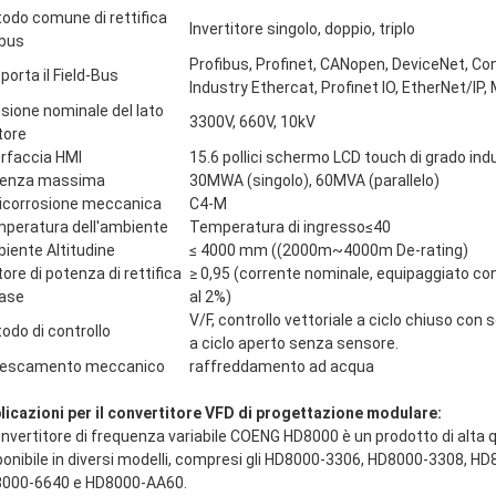
odo comune di rettifica
Invertitore singolo, doppio, triplo
 bus
Profibus, Profinet, CANopen, DeviceNet, C
porta il Field-Bus
Industry Ethercat, Profinet IO, EtherNet/I
sione nominale del lato
3300V, 660V, 10kV
ore
erfaccia HMI
15.6 pollici schermo LCD touch di grado indu
enza massima
30MWA (singolo), 60MVA (parallelo)
icorrosione meccanica
C4-M
peratura dell'ambiente
Temperatura di ingresso≤40
iente Altitudine
≤ 4000 mm ((2000m~4000m De-rating)
tore di potenza di rettifica
≥ 0,95 (corrente nominale, equipaggiato con
base
al 2%)
V/F, controllo vettoriale a ciclo chiuso con 
odo di controllo
a ciclo aperto senza sensore.
rescamento meccanico
raffreddamento ad acqua
licazioni per il convertitore VFD di progettazione modulare:
convertitore di frequenza variabile COENG HD8000 è un prodotto di alta qu
ponibile in diversi modelli, compresi gli HD8000-3306, HD8000-3308,
000-6640 e HD8000-AA60.