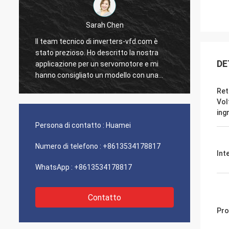
Sarah Chen
Il team tecnico di inverters-vfd.com è
Il nost
stato prezioso. Ho descritto la nostra
stato 
DE
applicazione per un servomotore e mi
con un
hanno consigliato un modello con una
li abbi
risposta dinamica superiore.
nostro 
Ret
L'installazione è stata semplice e la
Siamo i
Vol
precisione ha migliorato i nostri tempi di
solide
ing
ciclo. Guida esperta e un prodotto ad alte
Un'esp
Persona di contatto :
Huamei
prestazioni!
fronti.
Numero di telefono :
+8613534178817
Int
WhatsApp :
+8613534178817
Contatto
Pro