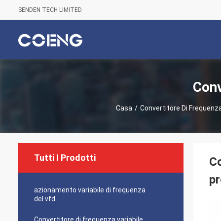
SENDEN TECH LIMITED
Conv
Casa
/
Convertitore Di Frequenza
Tutti I Prodotti
Co
pr
azionamento variabile di frequenza
del vfd
Convertitore di frequenza variabile