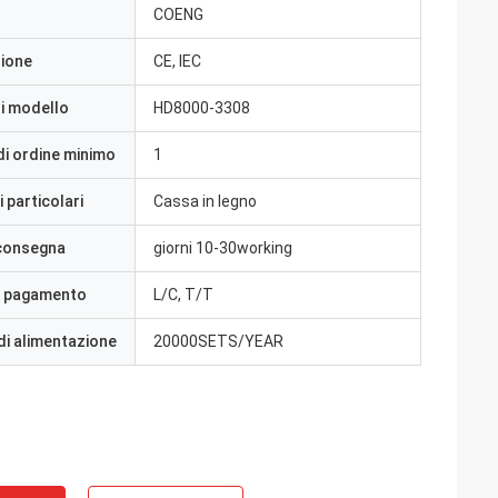
COENG
zione
CE, IEC
i modello
HD8000-3308
di ordine minimo
1
 particolari
Cassa in legno
 consegna
giorni 10-30working
i pagamento
L/C, T/T
di alimentazione
20000SETS/YEAR