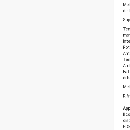
Met
del
Sup
Ten
mot
Int
Pot
Ant
Tem
Amb
Fat
di 
Met
Rif
App
Il 
dis
HD8