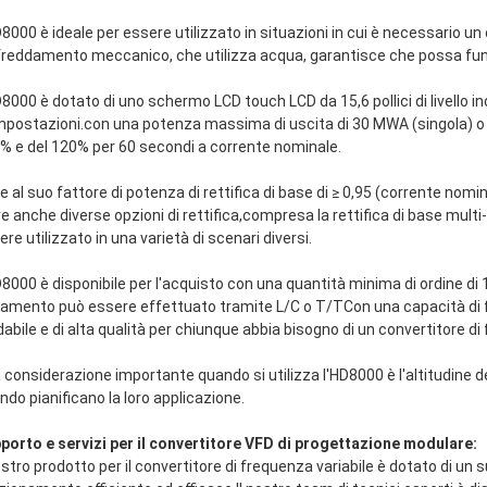
D8000 è ideale per essere utilizzato in situazioni in cui è necessario un 
freddamento meccanico, che utilizza acqua, garantisce che possa funz
D8000 è dotato di uno schermo LCD touch LCD da 15,6 pollici di livello 
impostazioni.con una potenza massima di uscita di 30 MWA (singola) o 
% e del 120% per 60 secondi a corrente nominale.
re al suo fattore di potenza di rettifica di base di ≥ 0,95 (corrente nomi
re anche diverse opzioni di rettifica,compresa la rettifica di base mul
re utilizzato in una varietà di scenari diversi.
D8000 è disponibile per l'acquisto con una quantità minima di ordine di 
amento può essere effettuato tramite L/C o T/TCon una capacità di for
idabile e di alta qualità per chiunque abbia bisogno di un convertitore di
 considerazione importante quando si utilizza l'HD8000 è l'altitudine de
ndo pianificano la loro applicazione.
porto e servizi per il convertitore VFD di progettazione modulare:
nostro prodotto per il convertitore di frequenza variabile è dotato di un