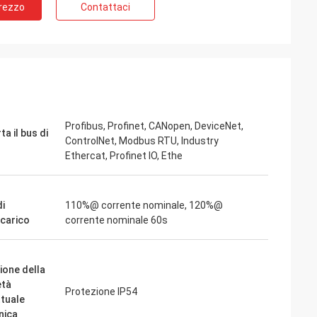
Prezzo
Contattaci
ite
Jake Miller
otore mandrino a
Abbiamo rischiato con inverters-vfd.com
iente di test
per la sostituzione critica di un VFD sulla
bbiamo acquistato
nostra linea di assemblaggio. Il prodotto
ioso e mantiene
non solo corrispondeva perfettamente,
 qualità supera
ma era anche più conveniente del nostro
Profibus, Profinet, CANopen, DeviceNet,
a il bus di
importanti che
fornitore precedente. La sua stabilità ha
ControlNet, Modbus RTU, Industry
a frazione del
eliminato i nostri frequenti problemi di
Ethercat, Profinet IO, Ethe
pplicazioni
sgancio. Un valore eccezionale e un
partner affidabile per i componenti
industriali.
di
110%@ corrente nominale, 120%@
carico
corrente nominale 60s
ione della
età
Protezione IP54
ttuale
nica