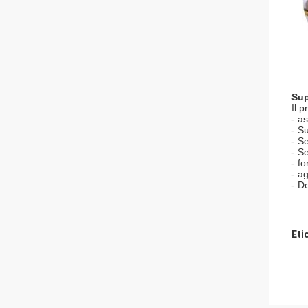
Sup
Il 
- a
- S
- S
- S
- f
- a
- D
Eti