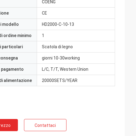
COENG
zione
CE
i modello
HD2000-C-10-13
di ordine minimo
1
 particolari
Scatola di legno
 consegna
giorni 10-30working
i pagamento
L/C, T/T, Western Union
di alimentazione
20000SETS/YEAR
Prezzo
Contattaci