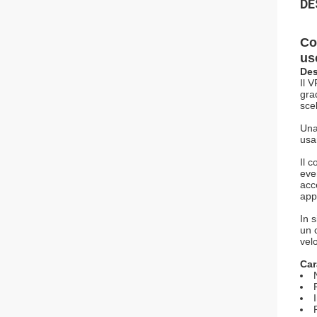
DE
Co
us
Des
Il 
gra
sce
Una
usa
Il 
eve
acc
app
In 
un 
vel
Car