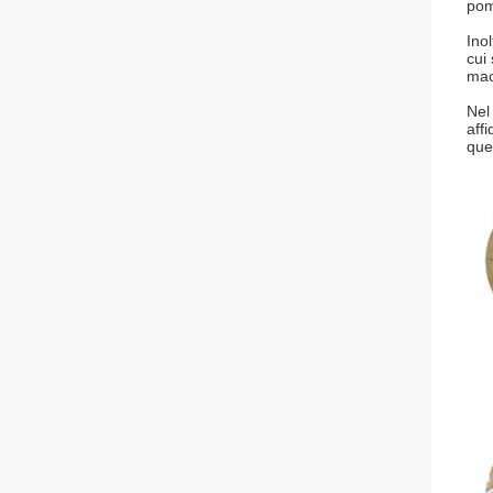
pom
Ino
cui
mac
Nel
aff
que