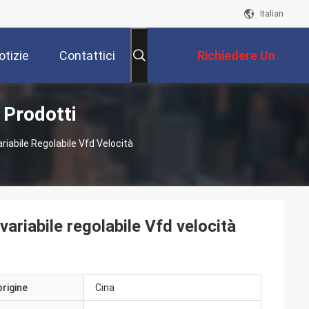
Italian
otizie
Contattici
Richiedere Un
 Prodotti
Preventivo
iabile Regolabile Vfd Velocità
ariabile regolabile Vfd velocità
origine
Cina