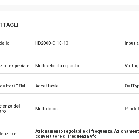
David "Big D" Kowalski
Emily Wh
TTAGLI
ro ordine di più unità PLC e HMI è
Abbiamo richiesto un m
evaso accuratamente e spedito
basso rumore per un amb
a velocità sorprendente. Da quando
sensibile. L'unità che a
ello
HD2000-C-10-13
Input 
amo integrati, la comunicazione del
funziona in modo silenz
sistema di controllo è più robusta.
una coppia costante. La
mpressionati dalla logistica e dalle
quella di alcuni marchi 
zione speciale
Multi velocità di punto
Voltagg
 prestazioni di questi componenti.
abbiamo utilizzato, a un
erienza senza problemi su tutti i
costo. Eccezionale per a
specializzate.
duttori OEM
Accettabile
OutTy
icienza del
Molto buon
Prodo
oro
Azionamento regolabile di frequenza
,
Azionamento
denziare
convertitore di frequenza vfd