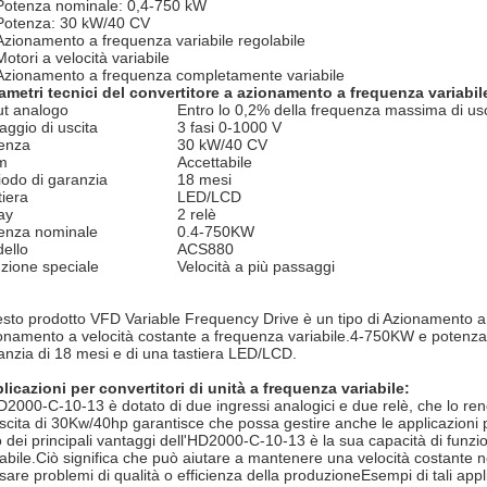
Potenza nominale: 0,4-750 kW
Potenza: 30 kW/40 CV
Azionamento a frequenza variabile regolabile
Motori a velocità variabile
Azionamento a frequenza completamente variabile
ametri tecnici del convertitore a azionamento a frequenza variabil
ut analogo
Entro lo 0,2% della frequenza massima di usc
aggio di uscita
3 fasi 0-1000 V
enza
30 kW/40 CV
m
Accettabile
iodo di garanzia
18 mesi
tiera
LED/LCD
ay
2 relè
enza nominale
0.4-750KW
ello
ACS880
zione speciale
Velocità a più passaggi
sto prodotto VFD Variable Frequency Drive è un tipo di Azionamento a v
onamento a velocità costante a frequenza variabile.4-750KW e potenza d
anzia di 18 mesi e di una tastiera LED/LCD.
licazioni per convertitori di unità a frequenza variabile:
D2000-C-10-13 è dotato di due ingressi analogici e due relè, che lo rend
uscita di 30Kw/40hp garantisce che possa gestire anche le applicazioni p
 dei principali vantaggi dell'HD2000-C-10-13 è la sua capacità di funzi
iabile.Ciò significa che può aiutare a mantenere una velocità costante nel
sare problemi di qualità o efficienza della produzioneEsempi di tali appli