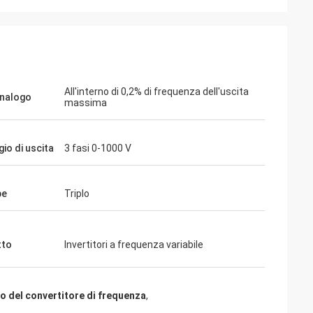
ite
Jake Miller
otore mandrino a
Abbiamo rischiato con inverters-vfd.com
iente di test
per la sostituzione critica di un VFD sulla
bbiamo acquistato
nostra linea di assemblaggio. Il prodotto
All'interno di 0,2% di frequenza dell'uscita
analogo
ioso e mantiene
non solo corrispondeva perfettamente,
massima
 qualità supera
ma era anche più conveniente del nostro
importanti che
fornitore precedente. La sua stabilità ha
io di uscita
3 fasi 0-1000 V
a frazione del
eliminato i nostri frequenti problemi di
pplicazioni
sgancio. Un valore eccezionale e un
partner affidabile per i componenti
pe
Triplo
industriali.
tto
Invertitori a frequenza variabile
 del convertitore di frequenza
,