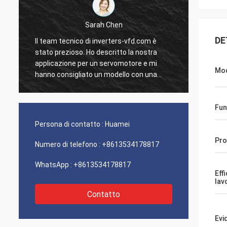
Sarah Chen
DE
Il team tecnico di inverters-vfd.com è
Il nost
stato prezioso. Ho descritto la nostra
stato 
applicazione per un servomotore e mi
con un
Mod
hanno consigliato un modello con una
li abbi
risposta dinamica superiore.
nostro 
L'installazione è stata semplice e la
Siamo i
Fun
precisione ha migliorato i nostri tempi di
solide
ciclo. Guida esperta e un prodotto ad alte
Un'esp
Persona di contatto :
Huamei
prestazioni!
fronti.
Pro
Numero di telefono :
+8613534178817
WhatsApp :
+8613534178817
Eff
lav
Contatto
Evi