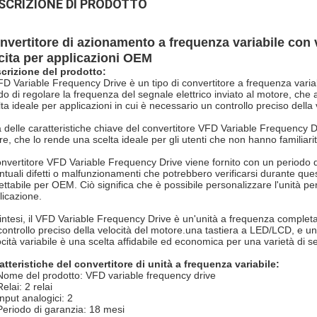
SCRIZIONE DI PRODOTTO
nvertitore di azionamento a frequenza variabile con v
cita per applicazioni OEM
crizione del prodotto:
VFD Variable Frequency Drive è un tipo di convertitore a frequenza varia
do di regolare la frequenza del segnale elettrico inviato al motore, che 
lta ideale per applicazioni in cui è necessario un controllo preciso della
 delle caratteristiche chiave del convertitore VFD Variable Frequency Dri
re, che lo rende una scelta ideale per gli utenti che non hanno familiari
convertitore VFD Variable Frequency Drive viene fornito con un periodo 
ntuali difetti o malfunzionamenti che potrebbero verificarsi durante ques
ettabile per OEM. Ciò significa che è possibile personalizzare l'unità pe
licazione.
sintesi, il VFD Variable Frequency Drive è un'unità a frequenza completa
controllo preciso della velocità del motore.una tastiera a LED/LCD, e u
ocità variabile è una scelta affidabile ed economica per una varietà di set
atteristiche del convertitore di unità a frequenza variabile:
Nome del prodotto: VFD variable frequency drive
Relai: 2 relai
Input analogici: 2
Periodo di garanzia: 18 mesi