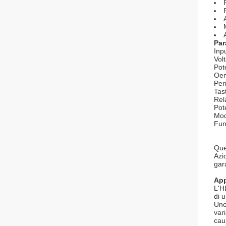
Par
Inp
Volt
Pot
Oe
Per
Tas
Rel
Pot
Mod
Fun
Que
Azi
gar
App
L'H
di 
Uno
var
cau