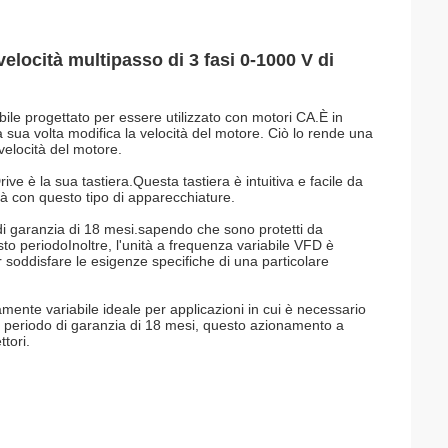
elocità multipasso di 3 fasi 0-1000 V di
bile progettato per essere utilizzato con motori CA.È in
a sua volta modifica la velocità del motore. Ciò lo rende una
 velocità del motore.
ve è la sua tastiera.Questa tastiera è intuitiva e facile da
tà con questo tipo di apparecchiature.
di garanzia di 18 mesi.sapendo che sono protetti da
to periodoInoltre, l'unità a frequenza variabile VFD è
r soddisfare le esigenze specifiche di una particolare
mente variabile ideale per applicazioni in cui è necessario
n periodo di garanzia di 18 mesi, questo azionamento a
tori.