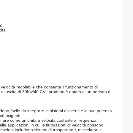
e:
ita
elocità regolabile che consente il funzionamento di
i uscita di 30Kw/40 CVIl prodotto è dotato di un periodo di
ono facile da integrare in sistemi esistenti.e la sua potenza
iù esigenti.
onare come un'unità a velocità costante a frequenza
le applicazioni in cui le fluttuazioni di velocità possono
cazioni includono sistemi di trasportatori, miscelatori e