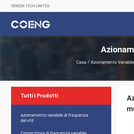
SENDEN TECH LIMITED
Azioname
Casa
/
Azionamento Variabile
Tutti I Prodotti
Az
mu
azionamento variabile di frequenza
del vfd
Convertitore di frequenza variabile