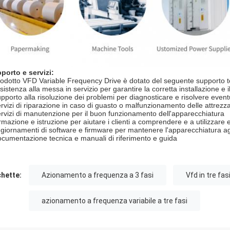
porto e servizi:
prodotto VFD Variable Frequency Drive è dotato del seguente supporto te
ssistenza alla messa in servizio per garantire la corretta installazione e
upporto alla risoluzione dei problemi per diagnosticare e risolvere event
ervizi di riparazione in caso di guasto o malfunzionamento delle attrezz
ervizi di manutenzione per il buon funzionamento dell'apparecchiatura
ormazione e istruzione per aiutare i clienti a comprendere e a utilizzare
ggiornamenti di software e firmware per mantenere l'apparecchiatura a
ocumentazione tecnica e manuali di riferimento e guida
chette:
Azionamento a frequenza a 3 fasi
Vfd in tre fas
azionamento a frequenza variabile a tre fasi