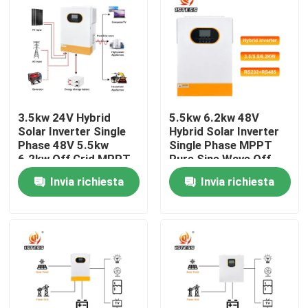
Su di noi
Visita alla fabbrica
3.5kw 24V Hybrid
5.5kw 6.2kw 48V
Controllo della qualità
Solar Inverter Single
Hybrid Solar Inverter
Phase 48V 5.5kw
Single Phase MPPT
6.2kw Off Grid MPPT
Pure Sine Wave Off
Contattaci
Pure Sine Wave With
Grid Solar Inverter
Invia richiesta
Invia richiesta
Lithium Battery
Fast 10ms Transfer
Activation
Time
Notizie
Chiedi un preventivo
azionamento variabile di frequenza del vfd