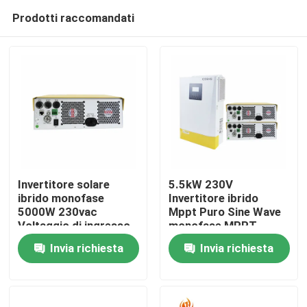
Prodotti raccomandati
Invertitore solare
5.5kW 230V
ibrido monofase
Invertitore ibrido
5000W 230vac
Mppt Puro Sine Wave
Casa.
Voltaggio di ingresso
monofase MPPT
accetta OEM CE IEC
120V-450V Auto
Invia richiesta
Invia richiesta
certificato
Sensing
Prodotti
Video