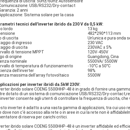
Frequenza di uscita: 50Hz/60Hz Autosensore
Comunicazione: USB/RS232/Dry-contact
Garanzia: 2 anni
Applicazione: Sistema solare per la casa
rametri tecnici dell'inverter ibrido da 230 V da 0,5 kW:
o lordo
13 kg
ensione
482*290*113 mm
o di uscita
Un'unica e pura onda s
taggio di ingresso
230 VAC
taggio di uscita
230VAC ± 5%
ervallo di tensione MPPT
120V-450V
go di origine
Guangdong, Cina
enza nominale
5500VA/ 5500W
ervallo di temperatura di funzionamento
-10°C a 50°C
cienza dell'inverter
98%
enza massima dell'array fotovoltaico
5500W
plicazioni per inverter ibridi da.5kW 230V:
nverter ibrido solare COENG 5500HHP-48 è in grado di fornire una gamm
ltre dotato di un sistema di comunicazione USB/RS232/Dry-contact,ren
l'inverter consente agli utenti di controllare la frequenza di uscita, che
sto inverter è adatto a una vasta gamma di applicazioni, tra cui uso res
e dove non c'è accesso alla rete o in aree in cui la rete non è affidabil
entatore di riserva per carichi critici.
nverter ibrido solare COENG 5500HHP-48 è un inverter affidabile ed effici