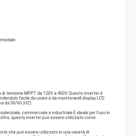
enoidale
a di tensione MPPT da 120V a 450V. Questo inverter è
dendolo facile da usare e da monitorareIl display LCD
 va da 50/60 (HZ).
idenziale, commerciale e industriale.È ideale per l'uso in
eInoltre, questo inverter può essere utilizzato come
ente che può essere utilizzato in una varietà di