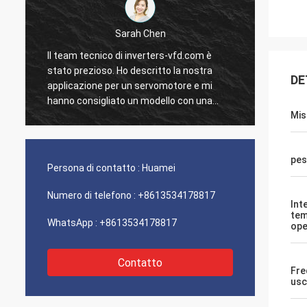
Sarah Chen
Il team tecnico di inverters-vfd.com è
Il nost
stato prezioso. Ho descritto la nostra
stato 
DE
applicazione per un servomotore e mi
con un
hanno consigliato un modello con una
li abbi
Mis
risposta dinamica superiore.
nostro 
L'installazione è stata semplice e la
Siamo i
precisione ha migliorato i nostri tempi di
solide
pes
ciclo. Guida esperta e un prodotto ad alte
Un'esp
Persona di contatto :
Huamei
prestazioni!
fronti.
Numero di telefono :
+8613534178817
Int
tem
WhatsApp :
+8613534178817
ope
Contatto
Fre
usc