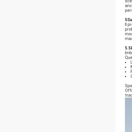
sce
anch
per
5Su
Il 
pro
mod
mas
5.5
Imb
Que
Spe
Off
tra