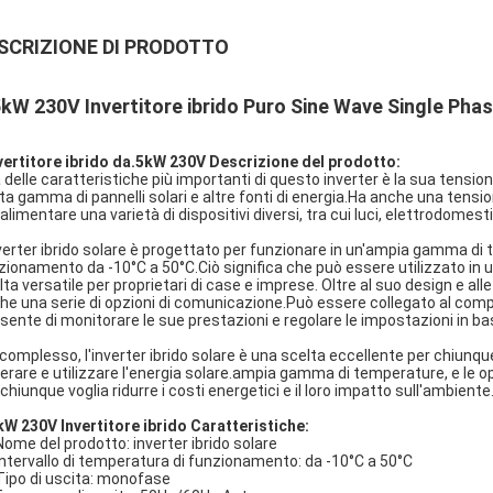
SCRIZIONE DI PRODOTTO
5kW 230V Invertitore ibrido Puro Sine Wave Single P
vertitore ibrido da.5kW 230V Descrizione del prodotto:
 delle caratteristiche più importanti di questo inverter è la sua tensio
ta gamma di pannelli solari e altre fonti di energia.Ha anche una tension
alimentare una varietà di dispositivi diversi, tra cui luci, elettrodomesti
nverter ibrido solare è progettato per funzionare in un'ampia gamma di 
zionamento da -10°C a 50°C.Ciò significa che può essere utilizzato in una
ta versatile per proprietari di case e imprese. Oltre al suo design e alle 
he una serie di opzioni di comunicazione.Può essere collegato al compu
sente di monitorare le sue prestazioni e regolare le impostazioni in ba
 complesso, l'inverter ibrido solare è una scelta eccellente per chiunque 
erare e utilizzare l'energia solare.ampia gamma di temperature, e le o
chiunque voglia ridurre i costi energetici e il loro impatto sull'ambiente
kW 230V Invertitore ibrido Caratteristiche:
Nome del prodotto: inverter ibrido solare
Intervallo di temperatura di funzionamento: da -10°C a 50°C
Tipo di uscita: monofase