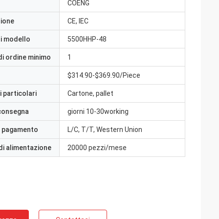
COENG
zione
CE, IEC
i modello
5500HHP-48
di ordine minimo
1
$314.90-$369.90/Piece
 particolari
Cartone, pallet
 consegna
giorni 10-30working
i pagamento
L/C, T/T, Western Union
di alimentazione
20000 pezzi/mese