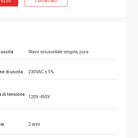
Prezzo
Contattaci
ite
Jake Miller
otore mandrino a
Abbiamo rischiato con inverters-vfd.com
iente di test
per la sostituzione critica di un VFD sulla
bbiamo acquistato
nostra linea di assemblaggio. Il prodotto
ioso e mantiene
non solo corrispondeva perfettamente,
 uscita
Wave sinusoidale singola, pura
 qualità supera
ma era anche più conveniente del nostro
importanti che
fornitore precedente. La sua stabilità ha
a frazione del
eliminato i nostri frequenti problemi di
ne di uscita
230VAC ± 5%
pplicazioni
sgancio. Un valore eccezionale e un
partner affidabile per i componenti
industriali.
di tensione
120V-450V
ia
2 anni