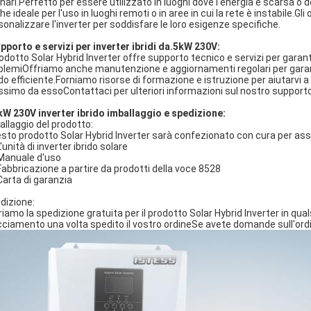
nari.Perfetto per essere utilizzato in luoghi dove l'energia è scarsa o d
e ideale per l'uso in luoghi remoti o in aree in cui la rete è instabile.G
sonalizzare l'inverter per soddisfare le loro esigenze specifiche.
pporto e servizi per inverter ibridi da.5kW 230V:
prodotto Solar Hybrid Inverter offre supporto tecnico e servizi per garanti
blemiOffriamo anche manutenzione e aggiornamenti regolari per garanti
o efficiente.Forniamo risorse di formazione e istruzione per aiutarvi a
simo da essoContattaci per ulteriori informazioni sul nostro supporto 
kW 230V inverter ibrido imballaggio e spedizione:
allaggio del prodotto:
sto prodotto Solar Hybrid Inverter sarà confezionato con cura per assicu
L'unità di inverter ibrido solare
Manuale d'uso
Fabbricazione a partire da prodotti della voce 8528
Carta di garanzia
dizione:
riamo la spedizione gratuita per il prodotto Solar Hybrid Inverter in qua
cciamento una volta spedito il vostro ordineSe avete domande sull'ordine