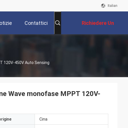
Italian
otizie
Contattici
Richiedere Un
Preventivo
PT 120V-450V Auto Sensing
 Sine Wave monofase MPPT 120V-
origine
Cina