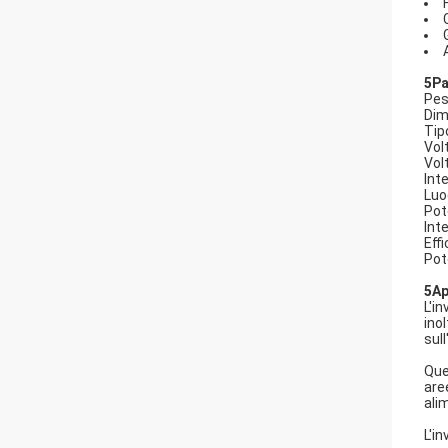
5Pa
Pes
Dim
Tip
Vol
Vol
Int
Luo
Pot
Int
Effi
Pot
5Ap
L'i
ino
sul
Que
are
alim
L'i