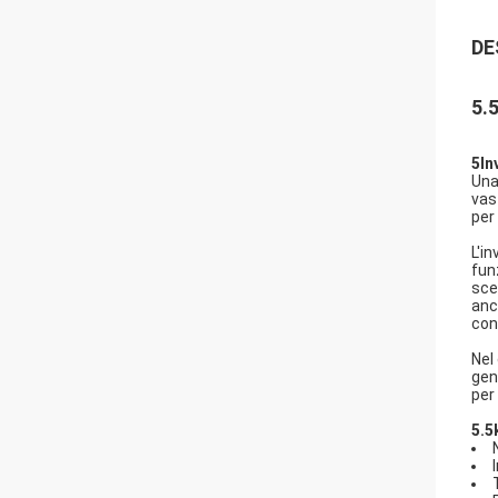
DE
5.
5In
Una
vas
per 
L'i
fun
scel
anc
con
Nel
gen
per 
5.5