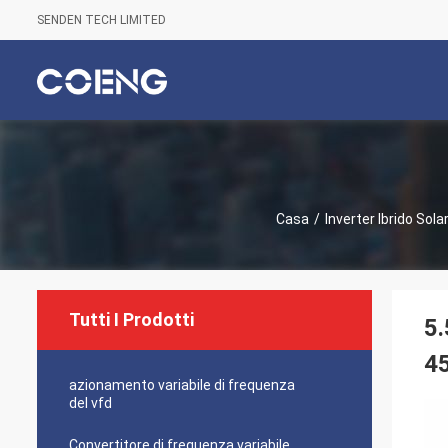
SENDEN TECH LIMITED
Casa
/
Inverter Ibrido Sola
Tutti I Prodotti
5.
4
azionamento variabile di frequenza
del vfd
Convertitore di frequenza variabile