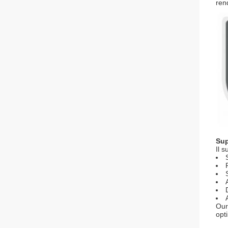
ren
Sup
Il 
Our
opt