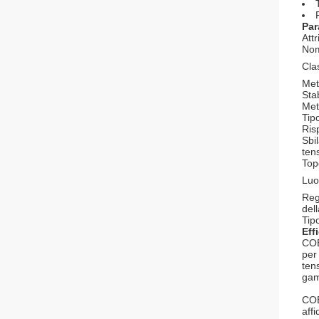
Par
Att
Nom
Cla
Met
Stab
Met
Tip
Ris
Sbi
ten
Top
Luo
Reg
del
Tip
Eff
COE
per
ten
gamm
COE
affi