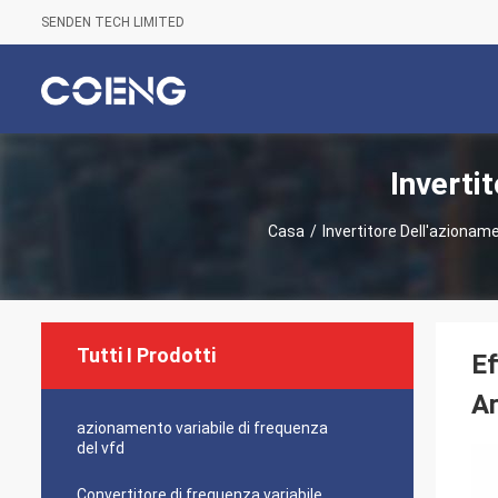
SENDEN TECH LIMITED
Inverti
Casa
/
Invertitore Dell'azionam
Tutti I Prodotti
Ef
A
azionamento variabile di frequenza
del vfd
Convertitore di frequenza variabile