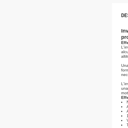
DE
In
pr
Eff
L'i
alc
alt
Una
for
nec
L'i
una
mot
Eff