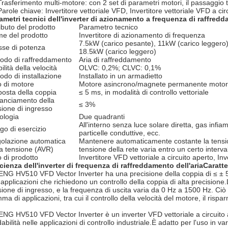
Trasferimento multi-motore: con 2 set di parametri motori, il passaggio 
Parole chiave: Invertitore vettoriale VFD, Invertitore vettoriale VFD a ci
ametri tecnici dell'inverter di azionamento a frequenza di raffredd
ributo del prodotto
Parametro tecnico
e del prodotto
Invertitore di azionamento di frequenza
7.5kW (carico pesante), 11kW (carico leggero
sse di potenza
18.5kW (carico leggero)
odo di raffreddamento
Aria di raffreddamento
ilità della velocità
OLVC: 0,2%; CLVC: 0,1%
odo di installazione
Installato in un armadietto
o di motore
Motore asincrono/magnete permanente motor
posta della coppia
≤ 5 ms, in modalità di controllo vettoriale
lanciamento della
≤ 3%
sione di ingresso
ologia
Due quadranti
All'interno senza luce solare diretta, gas infiamm
go di esercizio
particelle conduttive, ecc.
olazione automatica
Mantenere automaticamente costante la tensio
la tensione (AVR)
tensione della rete varia entro un certo interva
o di prodotto
Invertitore VFD vettoriale a circuito aperto, Inv
icienza dell'inverter di frequenza di raffreddamento dell'aria
Caratte
NG HV510 VFD Vector Inverter ha una precisione della coppia di ≤ ± 5% i
 applicazioni che richiedono un controllo della coppia di alta precisione
sione di ingresso, e la frequenza di uscita varia da 0 Hz a 1500 Hz. Ciò c
a di applicazioni, tra cui il controllo della velocità del motore, il rispa
NG HV510 VFD Vector Inverter è un inverter VFD vettoriale a circuito a
dabilità nelle applicazioni di controllo industriale.È adatto per l'uso in var