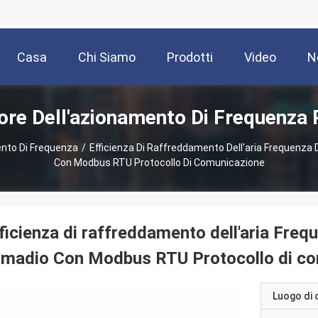
Casa
Chi Siamo
Prodotti
Video
N
tore Dell'azionamento Di Frequenza 
ento Di Frequenza
/
Efficienza Di Raffreddamento Dell'aria Frequenza
Con Modbus RTU Protocollo Di Comunicazione
ficienza di raffreddamento dell'aria Freq
rmadio Con Modbus RTU Protocollo di c
Luogo di 