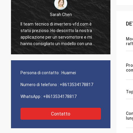
Sarah Chen
DE
Il team tecnico di inverters-vfd.com è
Il nost
stato prezioso. Ho descritto la nostra
stato 
applicazione per un servomotore e mi
con un
Mod
hanno consigliato un modello con una
li abbi
raf
risposta dinamica superiore.
nostro 
L'installazione è stata semplice e la
Siamo i
precisione ha migliorato i nostri tempi di
solide
Pro
ciclo. Guida esperta e un prodotto ad alte
Un'esp
com
Persona di contatto :
Huamei
prestazioni!
fronti.
Numero di telefono :
+8613534178817
Top
WhatsApp :
+8613534178817
Contatto
Con
lun