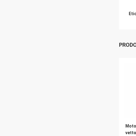
Eti
PRODO
Moto
vett