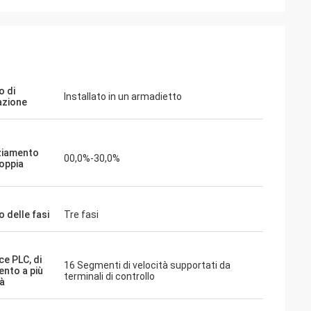
ite
Jake Miller
otore mandrino a
Abbiamo rischiato con inverters-vfd.com
iente di test
per la sostituzione critica di un VFD sulla
bbiamo acquistato
nostra linea di assemblaggio. Il prodotto
 di
Installato in un armadietto
ioso e mantiene
non solo corrispondeva perfettamente,
azione
 qualità supera
ma era anche più conveniente del nostro
importanti che
fornitore precedente. La sua stabilità ha
a frazione del
eliminato i nostri frequenti problemi di
ziamento
00,0%-30,0%
pplicazioni
sgancio. Un valore eccezionale e un
coppia
partner affidabile per i componenti
industriali.
 delle fasi
Tre fasi
ce PLC, di
16 Segmenti di velocità supportati da
ento a più
terminali di controllo
tà