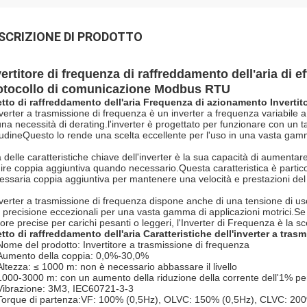
SCRIZIONE DI PRODOTTO
vertitore di frequenza di raffreddamento dell'aria di e
otocollo di comunicazione Modbus RTU
etto di raffreddamento dell'aria Frequenza di azionamento Invertit
nverter a trasmissione di frequenza è un inverter a frequenza variabile a
una necessità di derating.l'inverter è progettato per funzionare con un 
itudineQuesto lo rende una scelta eccellente per l'uso in una vasta gamm
 delle caratteristiche chiave dell'inverter è la sua capacità di aumenta
nire coppia aggiuntiva quando necessario.Questa caratteristica è partico
essaria coppia aggiuntiva per mantenere una velocità e prestazioni del
nverter a trasmissione di frequenza dispone anche di una tensione di usci
 precisione eccezionali per una vasta gamma di applicazioni motrici.S
ore precise per carichi pesanti o leggeri, l'Inverter di Frequenza è la sc
etto di raffreddamento dell'aria Caratteristiche dell'inverter a tras
Nome del prodotto: Invertitore a trasmissione di frequenza
Aumento della coppia: 0,0%-30,0%
Altezza: ≤ 1000 m: non è necessario abbassare il livello
1000-3000 m: con un aumento della riduzione della corrente dell'1% p
Vibrazione: 3M3, IEC60721-3-3
Torque di partenza:VF: 100% (0,5Hz), OLVC: 150% (0,5Hz), CLVC: 20