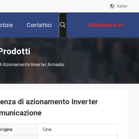
Italian
otizie
Contattici
Richiedere Un
Prodotti
Preventivo
 Di Azionamento Inverter Armadio
uenza di azionamento Inverter
omunicazione
origine
Cina