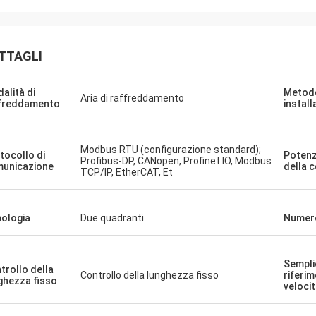
David "Big D" Kowalski
Emily Wh
TTAGLI
ro ordine di più unità PLC e HMI è
Abbiamo richiesto un m
evaso accuratamente e spedito
basso rumore per un amb
a velocità sorprendente. Da quando
sensibile. L'unità che a
alità di
Metodo
Aria di raffreddamento
amo integrati, la comunicazione del
funziona in modo silenz
freddamento
install
sistema di controllo è più robusta.
una coppia costante. La
mpressionati dalla logistica e dalle
quella di alcuni marchi 
Modbus RTU (configurazione standard);
 prestazioni di questi componenti.
abbiamo utilizzato, a un
tocollo di
Poten
Profibus-DP, CANopen, Profinet IO, Modbus
erienza senza problemi su tutti i
costo. Eccezionale per a
unicazione
della 
TCP/IP, EtherCAT, Et
specializzate.
ologia
Due quadranti
Numero
Sempli
trollo della
Controllo della lunghezza fisso
riferim
ghezza fisso
veloci