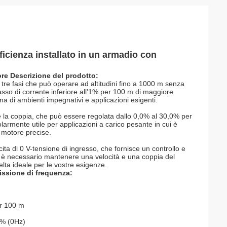
fficienza installato in un armadio con
ore Descrizione del prodotto:
 tre fasi che può operare ad altitudini fino a 1000 m senza
tasso di corrente inferiore all'1% per 100 m di maggiore
a di ambienti impegnativi e applicazioni esigenti.
re la coppia, che può essere regolata dallo 0,0% al 30,0% per
larmente utile per applicazioni a carico pesante in cui è
 motore precise.
ta di 0 V-tensione di ingresso, che fornisce un controllo e
e è necessario mantenere una velocità e una coppia del
elta ideale per le vostre esigenze.
missione di frequenza:
er 100 m
0% (0Hz)