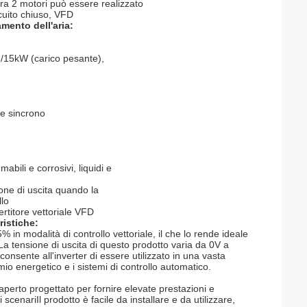
tra 2 motori può essere realizzato
rcuito chiuso, VFD
amento dell'aria:
)/15kW (carico pesante),
e sincrono
abili e corrosivi, liquidi e
ne di uscita quando la
llo
ertitore vettoriale VFD
ristiche:
n modalità di controllo vettoriale, il che lo rende ideale
.La tensione di uscita di questo prodotto varia da 0V a
onsente all'inverter di essere utilizzato in una vasta
rmio energetico e i sistemi di controllo automatico.
perto progettato per fornire elevate prestazioni e
i scenariIl prodotto è facile da installare e da utilizzare,