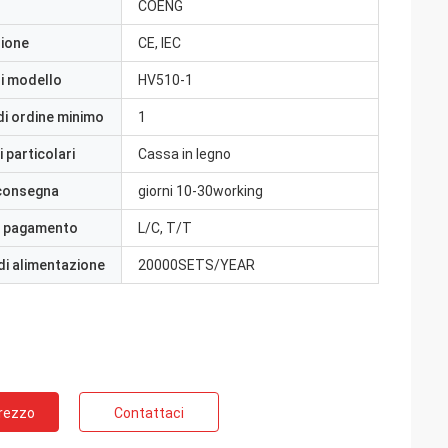
COENG
zione
CE, IEC
i modello
HV510-1
di ordine minimo
1
 particolari
Cassa in legno
 consegna
giorni 10-30working
i pagamento
L/C, T/T
di alimentazione
20000SETS/YEAR
Prezzo
Contattaci