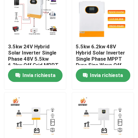
Su di noi
Visita alla fabbrica
3.5kw 24V Hybrid
5.5kw 6.2kw 48V
Solar Inverter Single
Hybrid Solar Inverter
Controllo della qualità
Phase 48V 5.5kw
Single Phase MPPT
6.2kw Off Grid MPPT
Pure Sine Wave Off
Pure Sine Wave With
Grid Solar Inverter
Invia richiesta
Invia richiesta
Contattaci
Lithium Battery
Fast 10ms Transfer
Activation
Time
Notizie
Chiedi un preventivo
azionamento variabile di frequenza del vfd