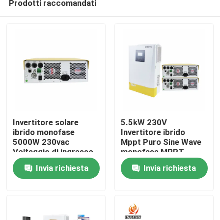
Prodotti raccomandati
Invertitore solare
5.5kW 230V
ibrido monofase
Invertitore ibrido
5000W 230vac
Mppt Puro Sine Wave
Voltaggio di ingresso
monofase MPPT
Casa.
accetta OEM CE IEC
120V-450V Auto
Invia richiesta
Invia richiesta
certificato
Sensing
Prodotti
Video