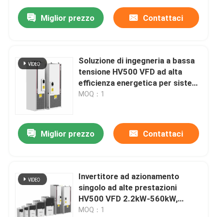
Miglior prezzo
Contattaci
Soluzione di ingegneria a bassa
tensione HV500 VFD ad alta
efficienza energetica per sistemi
220V-690V
MOQ：1
Miglior prezzo
Contattaci
Invertitore ad azionamento
singolo ad alte prestazioni
HV500 VFD 2.2kW-560kW,
220V-690V
MOQ：1