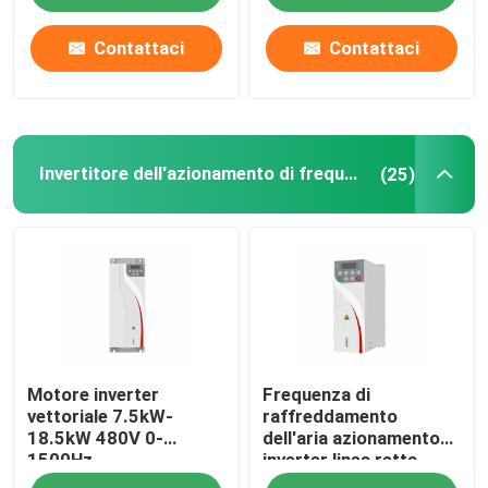
comunicazione
Modbus RTU
Contattaci
Contattaci
50Hz/60Hz±5% di
frequenza di ingresso
Invertitore dell'azionamento di frequenza
(25)
Motore inverter
Frequenza di
vettoriale 7.5kW-
raffreddamento
18.5kW 480V 0-
dell'aria azionamento
1500Hz
inverter linea retta
curva V/F