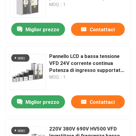
migliorare l'esperienza
MOQ：1
dell'utente
Su di noi
Miglior prezzo
Contattaci
Visita alla fabbrica
Controllo della qualità
Pannello LCD a bassa tensione
VFD 24V corrente continua
Potenza di ingresso supportata
Contattaci
2,2kw 560kw 380V 690V
MOQ：1
Notizie
Miglior prezzo
Contattaci
Chiedi un preventivo
220V 380V 690V HV500 VFD
azionamento variabile di frequenza del vfd
Invertitore di frequenza basso