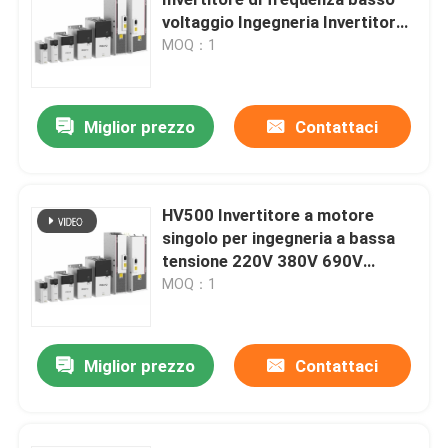
voltaggio Ingegneria Invertitore
a un'unica trazione 2.2kw-560kw
MOQ：1
Convertitore di frequenza variabile
Invertitore di frequenza di vettore
Miglior prezzo
Contattaci
Invertitore di frequenza di VFD
HV500 Invertitore a motore
singolo per ingegneria a bassa
Invertitore dell'azionamento di frequenza
tensione 220V 380V 690V
2.2kW~560kW
MOQ：1
Azionamento a frequenza variabile per gru
Miglior prezzo
Contattaci
Stazione di ricarica per veicoli elettrici con stoccaggio
Ottimizzatore solare