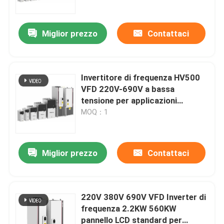
Miglior prezzo
Contattaci
Invertitore di frequenza HV500
VFD 220V-690V a bassa
tensione per applicazioni
industriali
MOQ：1
Miglior prezzo
Contattaci
Casa.
Prodotti
220V 380V 690V VFD Inverter di
frequenza 2.2KW 560KW
pannello LCD standard per
Video