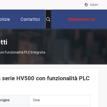
Italian
otizie
Contattici
Richiedere Un
Preventivo
tti
 Con Funzionalità PLC Integrata
lla serie HV500 con funzionalità PLC
origine
Cina