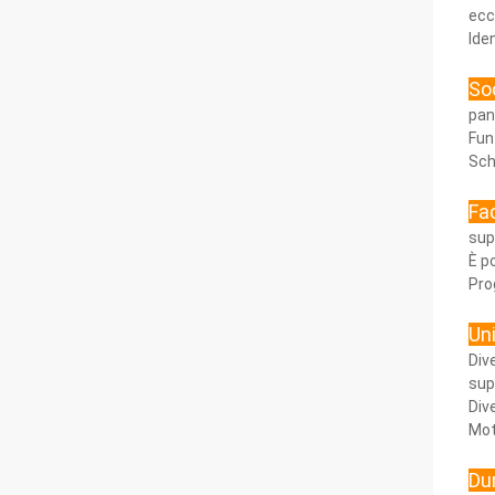
ecc
Ide
Sod
pan
Fun
Sch
Fac
sup
È po
Pro
Uni
Div
sup
Div
Mot
Dur