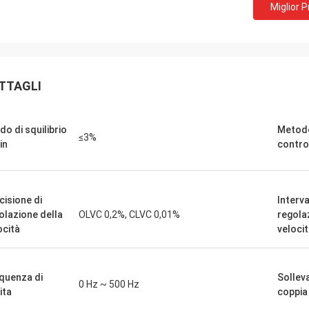
Miglior 
David "Big D" Kowalski
Emily Wh
ro ordine di più unità PLC e HMI è
Abbiamo richiesto un m
evaso accuratamente e spedito
basso rumore per un amb
TTAGLI
a velocità sorprendente. Da quando
sensibile. L'unità che a
amo integrati, la comunicazione del
funziona in modo silenz
sistema di controllo è più robusta.
una coppia costante. La
do di squilibrio
Metodo
mpressionati dalla logistica e dalle
quella di alcuni marchi 
≤3%
in
contro
 prestazioni di questi componenti.
abbiamo utilizzato, a un
erienza senza problemi su tutti i
costo. Eccezionale per a
specializzate.
cisione di
Interva
olazione della
OLVC 0,2%, CLVC 0,01%
regola
ocità
veloci
quenza di
Sollev
0 Hz ~ 500 Hz
ita
coppia