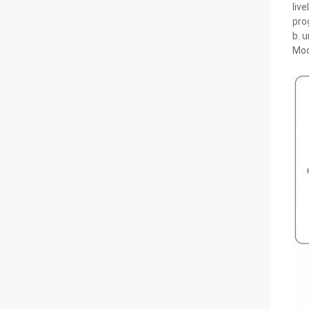
liv
pro
b. 
Mod