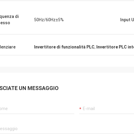
quenza di
50Hz/60Hz±5%
Input U
resso
denziare
Invertitore di funzionalità PLC
,
Invertitore PLC in
SCIATE UN MESSAGGIO