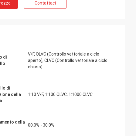
Prezzo
Contattaci
ite
Jake Miller
otore mandrino a
Abbiamo rischiato con inverters-vfd.com
iente di test
per la sostituzione critica di un VFD sulla
bbiamo acquistato
nostra linea di assemblaggio. Il prodotto
ioso e mantiene
non solo corrispondeva perfettamente,
 qualità supera
ma era anche più conveniente del nostro
V/F, OLVC (Controllo vettoriale a ciclo
 di
importanti che
fornitore precedente. La sua stabilità ha
aperto), CLVC (Controllo vettoriale a ciclo
llo
a frazione del
eliminato i nostri frequenti problemi di
chiuso)
pplicazioni
sgancio. Un valore eccezionale e un
partner affidabile per i componenti
industriali.
llo di
zione della
1:10 V/F, 1:100 OLVC, 1:1000 CLVC
tà
amento della
00,0% - 30,0%