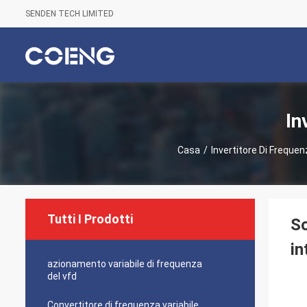
SENDEN TECH LIMITED
In
Casa
/
Invertitore Di Frequen
Tutti I Prodotti
So
in
azionamento variabile di frequenza
del vfd
Convertitore di frequenza variabile