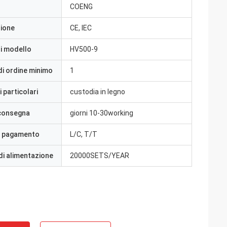
COENG
zione
CE, IEC
i modello
HV500-9
di ordine minimo
1
 particolari
custodia in legno
 consegna
giorni 10-30working
i pagamento
L/C, T/T
di alimentazione
20000SETS/YEAR