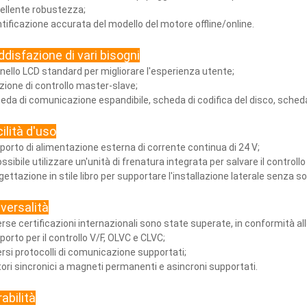
ellente robustezza;
ntificazione accurata del modello del motore offline/online.
disfazione di vari bisogni
nello LCD standard per migliorare l'esperienza utente;
zione di controllo master-slave;
eda di comunicazione espandibile, scheda di codifica del disco, scheda
ilità d'uso
porto di alimentazione esterna di corrente continua di 24 V;
ssibile utilizzare un'unità di frenatura integrata per salvare il controllo 
gettazione in stile libro per supportare l'installazione laterale senza so
versalità
erse certificazioni internazionali sono state superate, in conformità all
porto per il controllo V/F, OLVC e CLVC;
ersi protocolli di comunicazione supportati;
ori sincronici a magneti permanenti e asincroni supportati.
abilità