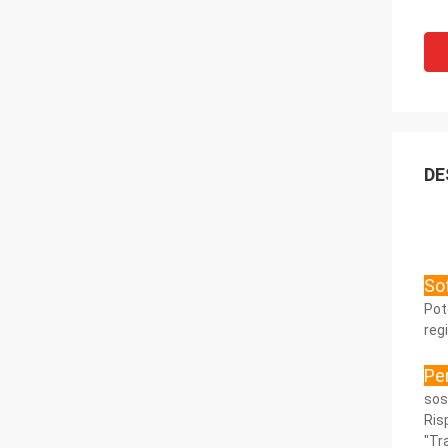
DE
So
Pot
reg
Pe
sos
Ris
"Tr