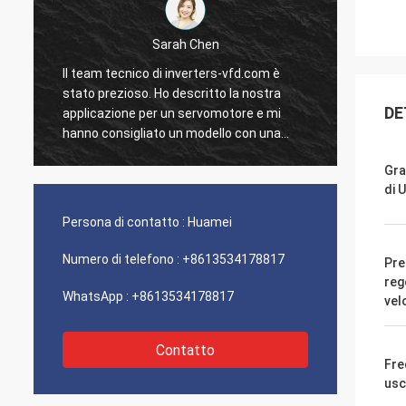
Sarah Chen
Il team tecnico di inverters-vfd.com è
Il nost
stato prezioso. Ho descritto la nostra
stato 
DE
applicazione per un servomotore e mi
con un
hanno consigliato un modello con una
li abbi
risposta dinamica superiore.
nostro 
Gra
L'installazione è stata semplice e la
Siamo i
di U
precisione ha migliorato i nostri tempi di
solide
ciclo. Guida esperta e un prodotto ad alte
Un'esp
Persona di contatto :
Huamei
prestazioni!
fronti.
Numero di telefono :
+8613534178817
Pre
reg
WhatsApp :
+8613534178817
vel
Contatto
Fre
usc