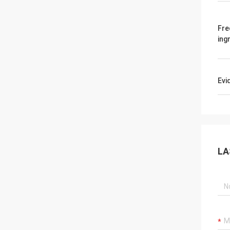
Fre
ing
Evi
LA