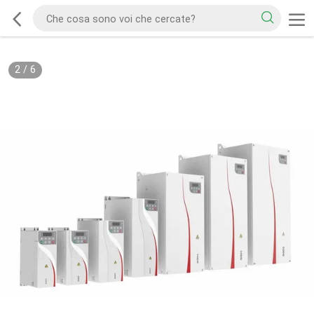
2
/
6