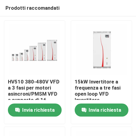
Prodotti raccomandati
HV510 380-480V VFD
15kW Invertitore a
a 3 fasi per motori
frequenza a tre fasi
asincroni/PMSM VFD
open loop VFD
Casa.
a supporto di 16-
Invertitore
segment PLC Multi-
Invia richiesta
Invia richiesta
Speed Operation
Prodotti
Video