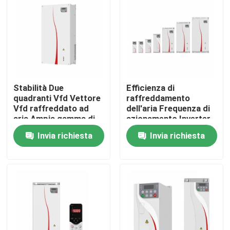
Su di noi
Visita alla fabbrica
Stabilità Due
Efficienza di
Controllo della qualità
quadranti Vfd Vettore
raffreddamento
Vfd raffreddato ad
dell'aria Frequenza di
aria Ampia gamma di
azionamento Inverter
Contattaci
velocità e controllo
Armadio Con Modbus
Invia richiesta
Invia richiesta
preciso per la guida
RTU Protocollo di
motrice
comunicazione
Notizie
Chiedi un preventivo
azionamento variabile di frequenza del vfd