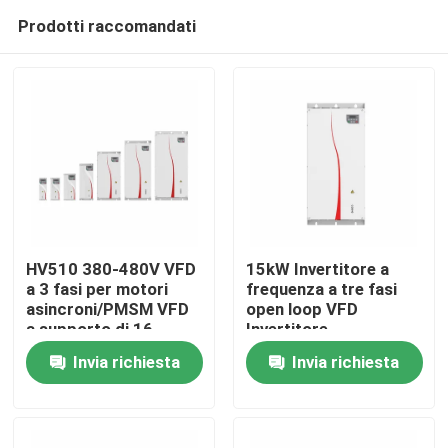
Prodotti raccomandati
HV510 380-480V VFD
15kW Invertitore a
a 3 fasi per motori
frequenza a tre fasi
asincroni/PMSM VFD
open loop VFD
Casa.
a supporto di 16-
Invertitore
segment PLC Multi-
Invia richiesta
Invia richiesta
Speed Operation
Prodotti
Video