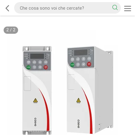
2
/
2