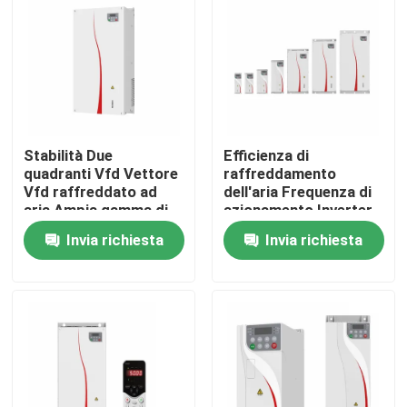
Su di noi
Visita alla fabbrica
Stabilità Due
Efficienza di
Controllo della qualità
quadranti Vfd Vettore
raffreddamento
Vfd raffreddato ad
dell'aria Frequenza di
aria Ampia gamma di
azionamento Inverter
Contattaci
velocità e controllo
Armadio Con Modbus
Invia richiesta
Invia richiesta
preciso per la guida
RTU Protocollo di
motrice
comunicazione
Notizie
Chiedi un preventivo
azionamento variabile di frequenza del vfd