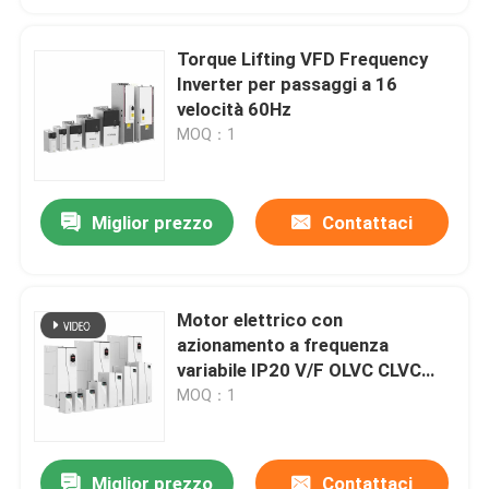
Torque Lifting VFD Frequency
Inverter per passaggi a 16
velocità 60Hz
MOQ：1
Miglior prezzo
Contattaci
Motor elettrico con
azionamento a frequenza
variabile IP20 V/F OLVC CLVC
Controllo anti allentamento
MOQ：1
Protezione della corda
Miglior prezzo
Contattaci