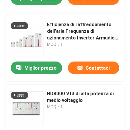
Efficienza di raffreddamento
dell'aria Frequenza di
azionamento Inverter Armadio
Con Modbus RTU Protocollo di
MOQ：1
comunicazione
Miglior prezzo
Contattaci
Casa.
HD8000 Vfd di alta potenza di
medio voltaggio
MOQ：1
Prodotti
Video