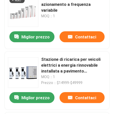
azionamento a frequenza
variabile
MOQ：1
Miglior prezzo
Contattaci
Stazione di ricarica per veicoli
elettrici a energia rinnovabile
installata a pavimento
Installazione con modalità di
MOQ：1
ricarica multiple Tolleranza
Prezzo：$14999-$49999
all'umidità
Miglior prezzo
Contattaci