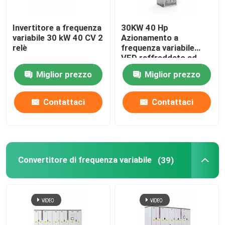
inverter ibrido solare
Invertitore a frequenza
30KW 40 Hp
variabile 30 kW 40 CV 2
Azionamento a
relè
frequenza variabile
VFD raffreddato ad
aria o liquido con
Miglior prezzo
Miglior prezzo
tensione di uscita 0-
1000V
Contattaci
Contattaci
Convertitore di frequenza variabile
(39)