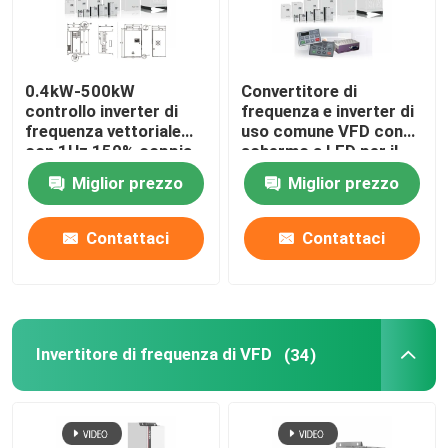
0.4kW-500kW
Convertitore di
controllo inverter di
frequenza e inverter di
frequenza vettoriale
uso comune VFD con
con 1Hz 150% coppia
schermo a LED per il
di avvio 1000m
pompaggio nei
Miglior prezzo
Miglior prezzo
funzionamento in
giacimenti petroliferi
altitudine nominale
Contattaci
Contattaci
Invertitore di frequenza di VFD
(34)