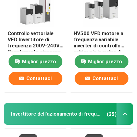
Controllo vettoriale
HV500 VFD motore a
VFD Invertitore di
frequenza variabile
frequenza 200V-240V
inverter di controllo
Regolamento sincrono
vettoriale inverter di
della velocità del
frequenza
Miglior prezzo
Miglior prezzo
motore S
Accelerazione della
curva
Contattaci
Contattaci
Invertitore dell'azionamento di frequenza
(25)