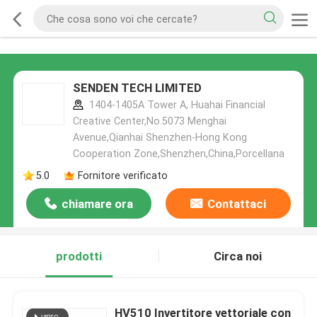
SENDEN TECH LIMITED
1404-1405A Tower A, Huahai Financial
Creative Center,No.5073 Menghai
Avenue,Qianhai Shenzhen-Hong Kong
Cooperation Zone,Shenzhen,China,Porcellana
5.0
Fornitore verificato
chiamare ora
Contattaci
prodotti
Circa noi
HV510 Invertitore vettoriale con