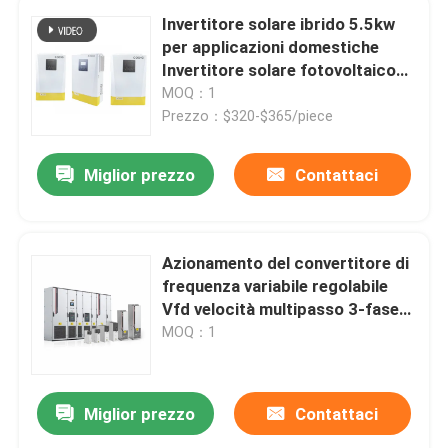
Invertitore solare ibrido 5.5kw
per applicazioni domestiche
Invertitore solare fotovoltaico
off-grid
MOQ：1
Prezzo：$320-$365/piece
Miglior prezzo
Contattaci
Azionamento del convertitore di
frequenza variabile regolabile
Vfd velocità multipasso 3-fase
0-1000V
MOQ：1
Miglior prezzo
Contattaci