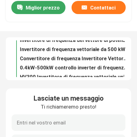
Miglior prezzo
Contattaci
Invertitore di frequenza del vettore di potenza VFD Frequency Drive V/F Controllo 200-240V 1PH/3PH Voltaggio di ingresso Vibrazione bassa
Invertitore di frequenza vettoriale da 500 kW per le operazioni in ambienti interni ad altitudine con frequenza di uscita da 0 Hz a 300 Hz
Su di noi
Convertitore di frequenza Invertitore Vettore Motore a corrente alternata 0,4 kW-500 kW Portata di potenza Torsione di avvio Velocità regolabile
0.4kW-500kW controllo inverter di frequenza vettoriale con 1Hz 150% coppia di avvio 1000m funzionamento in altitudine nominale
Visita alla fabbrica
HV300 Invertitore di frequenza vettoriale universale multifunzione VFD Azionamento a frequenza variabile
Motore Modbus Invertitore di frequenza Ampia gamma di capacità di comunicazione per le esigenze del cliente
Controllo della qualità
Controllo vettoriale Alta affidabilità Invertitore di frequenza di potenza vettoriale per applicazioni industriali
Interfaccia di comunicazione RS485 semplificata
Contattaci
Invertitore di frequenza vettoriale COENG 1PH 3PH 200V 240V 3PH 380V 480V
0.4kW-500kW Sistema integrato di modulo di controllo PID per temperatura di funzionamento -20C-40C
Notizie
Lasciate un messaggio
Torsione di avvio 1Hz OLVC Invertitore di frequenza vettoriale RJ45 Interfaccia di comunicazione
Ti richiameremo presto!
Azionamento dell'inverter di frequenza per 3PH Voltaggio di ingresso Uin 380V 480V
Chiedi un preventivo
Invertitore di frequenza vettoriale industriale 1.5kw 2.2kw 30kw 50Hz 60Hz Interfaccia user-friendly
Controllo vettoriale VFD Invertitore di frequenza 200V-240V Regolamento sincrono della velocità del motore S Accelerazione della curva
azionamento variabile di frequenza del vfd
VFD Precision V/F OLVC CLVC Inverter di frequenza VFD con ampio raggio di regolazione delle velocità