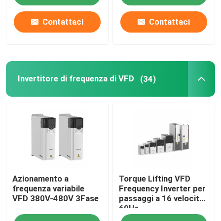
comunicazione
Modbus RTU
Contattaci
Contattaci
50Hz/60Hz±5% di
frequenza di ingresso
Invertitore di frequenza di VFD
(34)
Azionamento a
Torque Lifting VFD
frequenza variabile
Frequency Inverter per
VFD 380V-480V 3Fase
passaggi a 16 velocità
60Hz