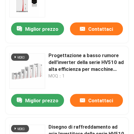
Su di noi
Miglior prezzo
Contattaci
Visita alla fabbrica
Controllo della qualità
Progettazione a basso rumore
dell'inverter della serie HV510 ad
alta efficienza per macchine
Contattaci
industriali di precisione
MOQ：1
Notizie
Miglior prezzo
Contattaci
Chiedi un preventivo
Disegno di raffreddamento ad
azionamento variabile di frequenza del vfd
aria Invertitore della serie HV510