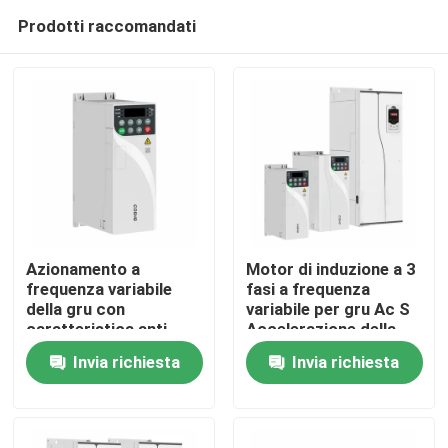
Prodotti raccomandati
Azionamento a
Motor di induzione a 3
frequenza variabile
fasi a frequenza
della gru con
variabile per gru Ac S
Casa.
caratteristica anti-
Accelerazione della
scosse e capacità di
curva Deceleration
Invia richiesta
Invia richiesta
sovraccarico del
Prodotti
180%
Video