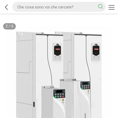
2
/
6