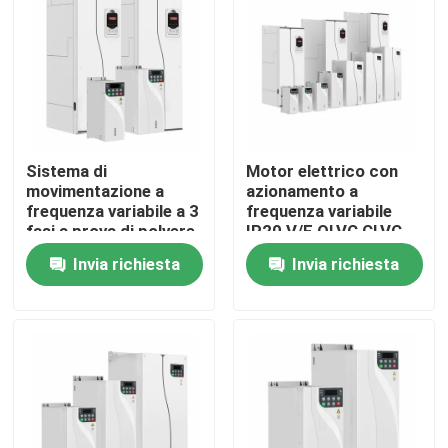
Su di noi
Visita alla fabbrica
Sistema di
Motor elettrico con
Controllo della qualità
movimentazione a
azionamento a
frequenza variabile a 3
frequenza variabile
fasi a prova di polvere
IP20 V/F OLVC CLVC
Contattaci
380V-480V Vfd per
Controllo anti
Invia richiesta
Invia richiesta
gru
allentamento
Protezione della corda
Notizie
Chiedi un preventivo
azionamento variabile di frequenza del vfd