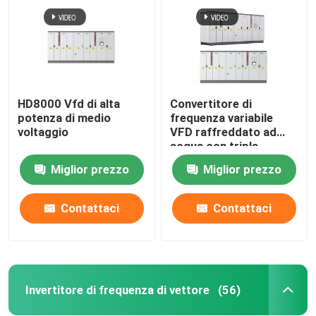
HD8000 Vfd di alta
Convertitore di
potenza di medio
frequenza variabile
voltaggio
VFD raffreddato ad
acqua con tripla
rettificazione
Miglior prezzo
Miglior prezzo
dell'inverter elettrico
Contattaci
Contattaci
Casa.
Prodotti
Invertitore di frequenza di vettore
(56)
Video