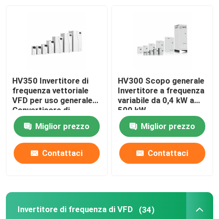
Su di noi
Visita alla fabbrica
HV350 Invertitore di
HV300 Scopo generale
Controllo della qualità
frequenza vettoriale
Invertitore a frequenza
VFD per uso generale
variabile da 0,4 kW a
Convertisore di
500 kW
frequenza variabile per
Contattaci
Miglior prezzo
Miglior prezzo
il controllo asynchrone
del motore
Notizie
Contattaci
Contattaci
Chiedi un preventivo
Invertitore di frequenza di VFD
(34)
azionamento variabile di frequenza del vfd