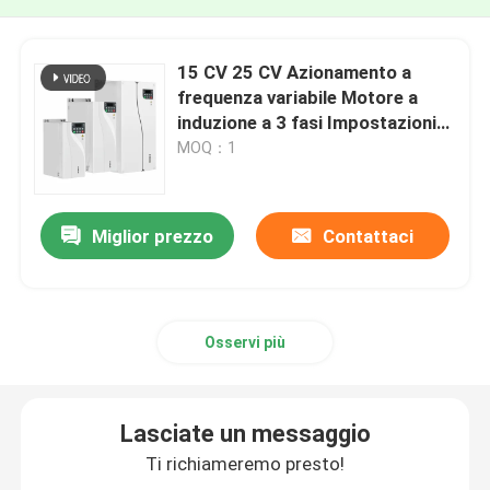
15 CV 25 CV Azionamento a
frequenza variabile Motore a
induzione a 3 fasi Impostazioni
di velocità a più fasi
MOQ：1
Accelerazione della curva S
Miglior prezzo
Contattaci
Osservi più
Lasciate un messaggio
Ti richiameremo presto!