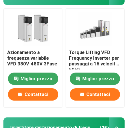
Convertitore di frequenza variabile
Invertitore di frequenza di vettore
Invertitore di frequenza di VFD
Azionamento a
Torque Lifting VFD
frequenza variabile
Frequency Inverter per
VFD 380V-480V 3Fase
passaggi a 16 velocità
Invertitore dell'azionamento di frequenza
60Hz
Miglior prezzo
Miglior prezzo
Azionamento a frequenza variabile per gru
Contattaci
Contattaci
Stazione di ricarica per veicoli elettrici con stoccaggio
Ottimizzatore solare
Invertitore dell'azionamento di frequenza
(25)