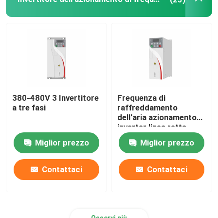
inverter ibrido solare
380-480V 3 Invertitore
Frequenza di
a tre fasi
raffreddamento
dell'aria azionamento
inverter linea retta
curva V/F
Miglior prezzo
Miglior prezzo
Contattaci
Contattaci
Osservi più