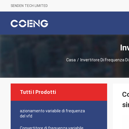
SENDEN TECH LIMITED
In
Casa
/
Invertitore Di Frequenza D
Tutti I Prodotti
Co
si
azionamento variabile di frequenza
del vfd
Convertitore di frequenza variabile