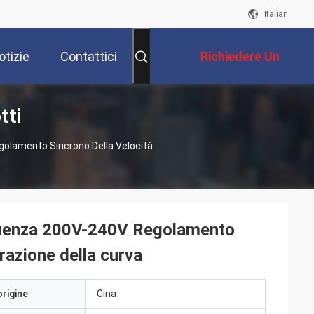
Italian
otizie
Contattici
Richiedere Un
tti
Preventivo
egolamento Sincrono Della Velocità
requenza 200V-240V Regolamento
razione della curva
origine
Cina