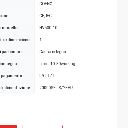
COENG
zione
CE, IEC
i modello
HV500-10
di ordine minimo
1
 particolari
Cassa in legno
 consegna
giorni 10-30working
i pagamento
L/C, T/T
di alimentazione
20000SETS/YEAR