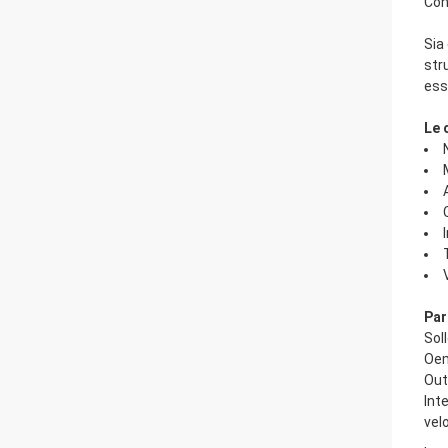
Cont
Sia
str
ess
Le 
Par
Sol
Oe
Out
Inte
vel