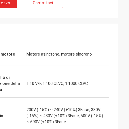
Prezzo
Contattaci
ite
Jake Miller
otore mandrino a
Abbiamo rischiato con inverters-vfd.com
iente di test
per la sostituzione critica di un VFD sulla
bbiamo acquistato
nostra linea di assemblaggio. Il prodotto
ioso e mantiene
non solo corrispondeva perfettamente,
 qualità supera
ma era anche più conveniente del nostro
i motore
Motore asincrono, motore sincrono
importanti che
fornitore precedente. La sua stabilità ha
a frazione del
eliminato i nostri frequenti problemi di
pplicazioni
sgancio. Un valore eccezionale e un
partner affidabile per i componenti
llo di
industriali.
zione della
1:10 V/F, 1:100 OLVC, 1:1000 CLVC
tà
200V (-15%) ~ 240V (+10%) 3Fase, 380V
in
(-15%) ~ 480V (+10%) 3Fase, 500V (-15%)
~ 690V (+10%) 3Fase