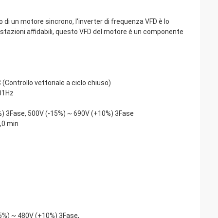
o di un motore sincrono, l'inverter di frequenza VFD è lo
estazioni affidabili, questo VFD del motore è un componente
:
 (Controllo vettoriale a ciclo chiuso)
.01Hz
%) 3Fase, 500V (-15%) ~ 690V (+10%) 3Fase
,0 min
:
5%) ~ 480V (+10%) 3Fase,