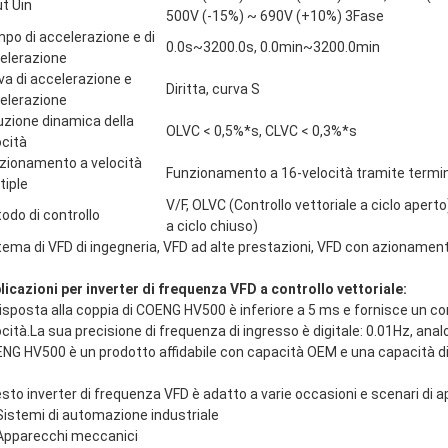
ut Uin
500V (-15%) ~ 690V (+10%) 3Fase
po di accelerazione e di
0.0s~3200.0s, 0.0min~3200.0min
elerazione
va di accelerazione e
Diritta, curva S
elerazione
uzione dinamica della
OLVC < 0,5%*s, CLVC < 0,3%*s
ocità
zionamento a velocità
Funzionamento a 16-velocità tramite termina
tiple
V/F, OLVC (Controllo vettoriale a ciclo aperto
odo di controllo
a ciclo chiuso)
tema di VFD di ingegneria, VFD ad alte prestazioni, VFD con azionament
licazioni per inverter di frequenza VFD a controllo vettoriale:
risposta alla coppia di COENG HV500 è inferiore a 5 ms e fornisce un cont
ocità.La sua precisione di frequenza di ingresso è digitale: 0.01Hz, anal
NG HV500 è un prodotto affidabile con capacità OEM e una capacità di f
sto inverter di frequenza VFD è adatto a varie occasioni e scenari di 
Sistemi di automazione industriale
Apparecchi meccanici