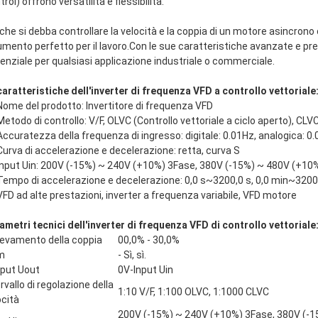
rol) offrono versatilità e flessibilità.
 che si debba controllare la velocità e la coppia di un motore asincrono 
umento perfetto per il lavoro.Con le sue caratteristiche avanzate e pr
enziale per qualsiasi applicazione industriale o commerciale.
caratteristiche dell'inverter di frequenza VFD a controllo vettoriale
Nome del prodotto: Invertitore di frequenza VFD
Metodo di controllo: V/F, OLVC (Controllo vettoriale a ciclo aperto), CLVC
Accuratezza della frequenza di ingresso: digitale: 0.01Hz, analogica: 0
Curva di accelerazione e decelerazione: retta, curva S
Input Uin: 200V (-15%) ~ 240V (+10%) 3Fase, 380V (-15%) ~ 480V (+10
Tempo di accelerazione e decelerazione: 0,0 s~3200,0 s, 0,0 min~3200
VFD ad alte prestazioni, inverter a frequenza variabile, VFD motore
ametri tecnici dell'inverter di frequenza VFD di controllo vettoriale
levamento della coppia
00,0% - 30,0%
m
- Sì, sì.
put Uout
0V-Input Uin
rvallo di regolazione della
1:10 V/F, 1:100 OLVC, 1:1000 CLVC
ocità
200V (-15%) ~ 240V (+10%) 3Fase, 380V (-1