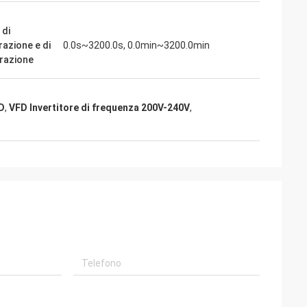
di
razione e di
0.0s~3200.0s, 0.0min~3200.0min
razione
FD
,
VFD Invertitore di frequenza 200V-240V
,