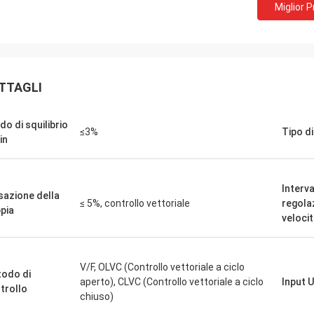
Miglior 
David "Big D" Kowalski
Emily Wh
ro ordine di più unità PLC e HMI è
Abbiamo richiesto un m
evaso accuratamente e spedito
basso rumore per un amb
TTAGLI
a velocità sorprendente. Da quando
sensibile. L'unità che a
amo integrati, la comunicazione del
funziona in modo silenz
sistema di controllo è più robusta.
una coppia costante. La
do di squilibrio
≤3%
Tipo d
mpressionati dalla logistica e dalle
quella di alcuni marchi 
in
 prestazioni di questi componenti.
abbiamo utilizzato, a un
erienza senza problemi su tutti i
costo. Eccezionale per a
specializzate.
Interva
sazione della
≤ 5%, controllo vettoriale
regola
pia
veloci
V/F, OLVC (Controllo vettoriale a ciclo
odo di
aperto), CLVC (Controllo vettoriale a ciclo
Input U
trollo
chiuso)