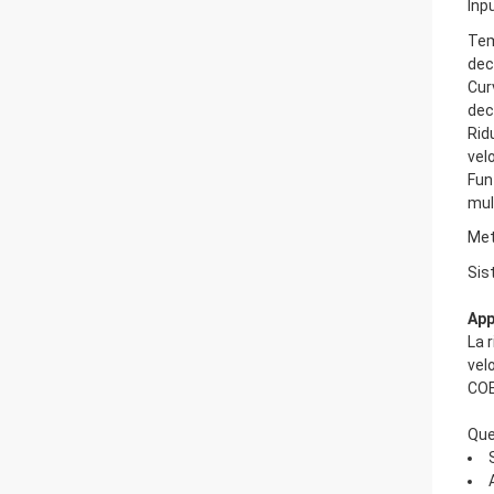
Inp
Tem
dec
Cur
dec
Rid
vel
Fun
mul
Met
Sis
App
La 
vel
COE
Que