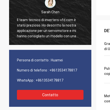
Sarah Chen
Il team tecnico di inverters-vfd.com è
Il nost
stato prezioso. Ho descritto la nostra
stato 
DE
applicazione per un servomotore e mi
con un
hanno consigliato un modello con una
li abbi
risposta dinamica superiore.
nostro 
Gra
L'installazione è stata semplice e la
Siamo i
di U
precisione ha migliorato i nostri tempi di
solide
ciclo. Guida esperta e un prodotto ad alte
Un'esp
Persona di contatto :
Huamei
prestazioni!
fronti.
Pul
Numero di telefono :
+8613534178817
cop
WhatsApp :
+8613534178817
Contatto
Met
con