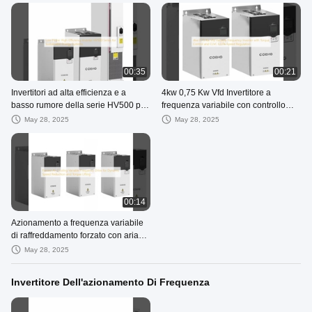
00:35
00:21
Invertitori ad alta efficienza e a
4kw 0,75 Kw Vfd Invertitore a
basso rumore della serie HV500 per
frequenza variabile con controllo
sistemi energetici sostenibili
coppia e regolazione della velocità
May 28, 2025
May 28, 2025
CLVC 0,01%
00:14
Azionamento a frequenza variabile
di raffreddamento forzato con aria
per riduzione dinamica della
May 28, 2025
velocità e sollevamento della coppia
Invertitore Dell'azionamento Di Frequenza