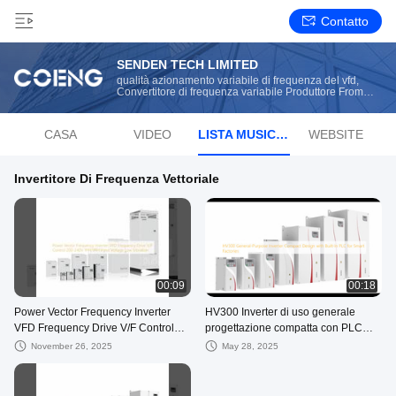
Contatto
SENDEN TECH LIMITED
qualità azionamento variabile di frequenza del vfd,
Convertitore di frequenza variabile Produttore From
China
CASA
VIDEO
LISTA MUSICALE RADIOFONICA
WEBSITE
Invertitore Di Frequenza Vettoriale
00:09
00:18
Power Vector Frequency Inverter
HV300 Inverter di uso generale
VFD Frequency Drive V/F Control
progettazione compatta con PLC
200-240V 1PH/3PH Input Voltage
integrato per fabbriche intelligenti
November 26, 2025
May 28, 2025
Low Vibration