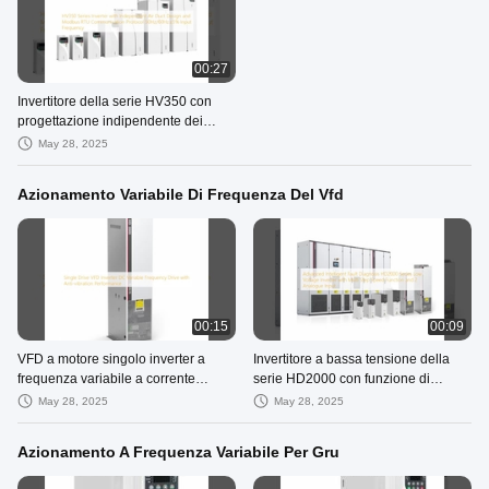
00:27
Invertitore della serie HV350 con
progettazione indipendente dei
condotti d'aria e protocollo di
May 28, 2025
comunicazione Modbus RTU
50Hz/60Hz±5% di frequenza di
Azionamento Variabile Di Frequenza Del Vfd
ingresso
00:15
00:09
VFD a motore singolo inverter a
Invertitore a bassa tensione della
frequenza variabile a corrente
serie HD2000 con funzione di
continua con prestazioni anti-
velocità multipasso e 2 ingressi
May 28, 2025
May 28, 2025
vibrazione
analogici
Azionamento A Frequenza Variabile Per Gru