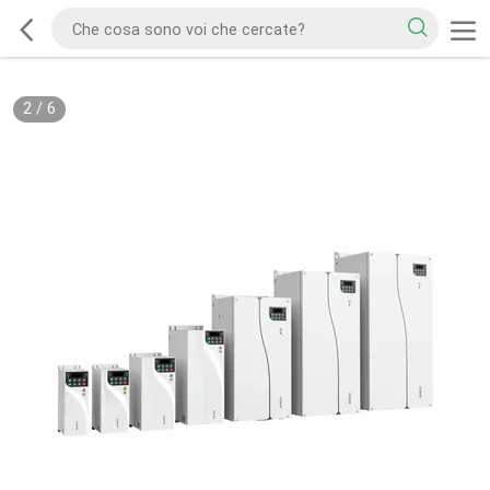
2
/
6