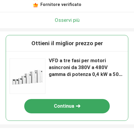
Fornitore verificato
Osservi più
Ottieni il miglior prezzo per
VFD a tre fasi per motori
asincroni da 380V a 480V
gamma di potenza 0,4 kW a 500
kW tensione di ingresso Uin
200V-240V/380V-480V/500V-
690V
Continua