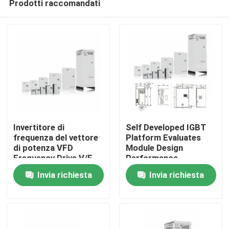
Prodotti raccomandati
Invertitore di
Self Developed IGBT
frequenza del vettore
Platform Evaluates
di potenza VFD
Module Design
Frequency Drive V/F
Performance
Casa.
Controllo 200-240V
Invia richiesta
Invia richiesta
1PH/3PH Voltaggio di
ingresso Vibrazione
Prodotti
bassa
Video