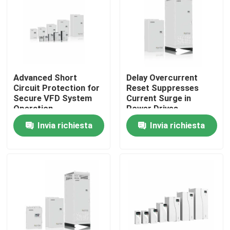
Su di noi
Visita alla fabbrica
Advanced Short
Delay Overcurrent
Circuit Protection for
Reset Suppresses
Controllo della qualità
Secure VFD System
Current Surge in
Operation
Power Drives
Invia richiesta
Invia richiesta
Contattaci
Notizie
Chiedi un preventivo
azionamento variabile di frequenza del vfd