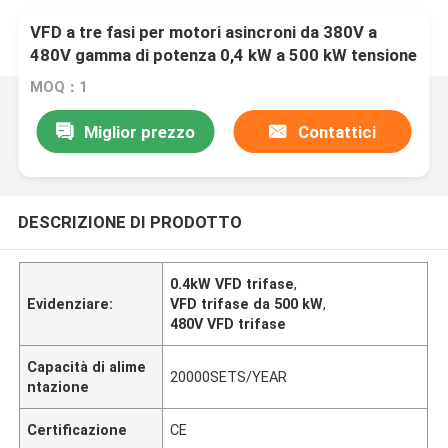
VFD a tre fasi per motori asincroni da 380V a
480V gamma di potenza 0,4 kW a 500 kW tensione
di ingresso Uin 200V-240V/380V-480V/500V-
MOQ：1
690V
Miglior prezzo
Contattici
DESCRIZIONE DI PRODOTTO
0.4kW VFD trifase
,
Evidenziare:
VFD trifase da 500 kW
,
480V VFD trifase
Capacità di alime
20000SETS/YEAR
ntazione
Certificazione
CE