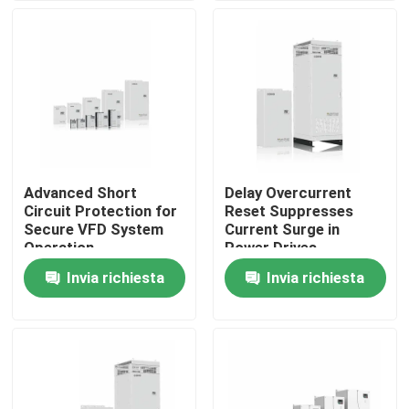
bassa
Su di noi
Visita alla fabbrica
Controllo della qualità
Advanced Short
Delay Overcurrent
Circuit Protection for
Reset Suppresses
Contattaci
Secure VFD System
Current Surge in
Operation
Power Drives
Invia richiesta
Invia richiesta
Notizie
Chiedi un preventivo
azionamento variabile di frequenza del vfd