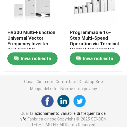
Convertitore di frequenza variabile
HV300 Multi-Function
Programmable 16-
Invertitore di frequenza di vettore
Universal Vector
Step Multi-Speed
Frequency Inverter
Operation via Terminal
VFD Variable
Control for Complex
Invertitore di frequenza di VFD
Frequency Drive AC
Sequences
Invia richiesta
Invia richiesta
Drive
Invertitore dell'azionamento di frequenza
Casa
Circa noi
Contattaci
Desktop Site
Azionamento a frequenza variabile per gru
Mappa del sito
Norme sulla privacy
Stazione di ricarica per veicoli elettrici con stoccaggio
Qualità
azionamento variabile di frequenza del
vfd
Fabbrica cinese.Copyright © 2025 SENDEN
Ottimizzatore solare
TECH LIMITED. All Rights Reserved.