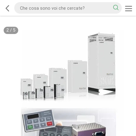
2
/
5