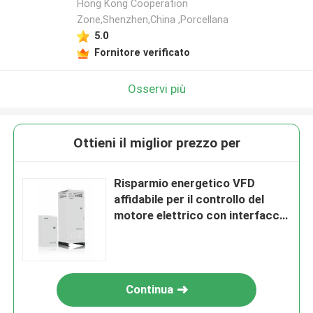
Hong Kong Cooperation
Zone,Shenzhen,China ,Porcellana
5.0
Fornitore verificato
Osservi più
Ottieni il miglior prezzo per
Risparmio energetico VFD
affidabile per il controllo del
motore elettrico con interfaccia
di comunicazione RS485 nella
gamma di potenza 0,4kW-
500kW
Continua