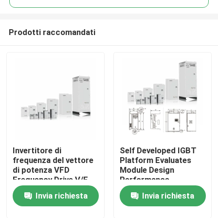
Prodotti raccomandati
Invertitore di
Self Developed IGBT
Casa.
frequenza del vettore
Platform Evaluates
di potenza VFD
Module Design
Frequency Drive V/F
Performance
Prodotti
Controllo 200-240V
Invia richiesta
Invia richiesta
1PH/3PH Voltaggio di
ingresso Vibrazione
Video