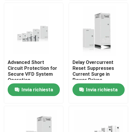
bassa
Su di noi
Visita alla fabbrica
Controllo della qualità
Advanced Short
Delay Overcurrent
Circuit Protection for
Reset Suppresses
Contattaci
Secure VFD System
Current Surge in
Operation
Power Drives
Invia richiesta
Invia richiesta
Notizie
Chiedi un preventivo
azionamento variabile di frequenza del vfd