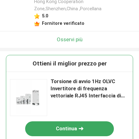
Hong Kong Cooperation
Zone,Shenzhen,China ,Porcellana
5.0
Fornitore verificato
Osservi più
Ottieni il miglior prezzo per
Torsione di avvio 1Hz OLVC
Invertitore di frequenza
vettoriale RJ45 Interfaccia di
comunicazione
Continua