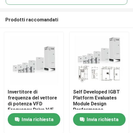
Prodotti raccomandati
Invertitore di
Self Developed IGBT
Casa.
frequenza del vettore
Platform Evaluates
di potenza VFD
Module Design
Frequency Drive V/F
Performance
Prodotti
Controllo 200-240V
Invia richiesta
Invia richiesta
1PH/3PH Voltaggio di
ingresso Vibrazione
Video