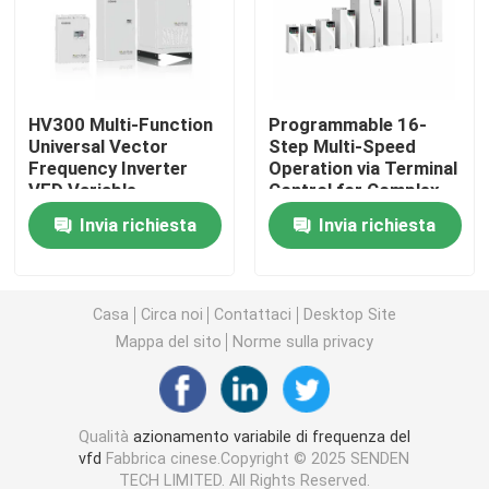
Convertitore di frequenza variabile
HV300 Multi-Function
Programmable 16-
Invertitore di frequenza di vettore
Universal Vector
Step Multi-Speed
Frequency Inverter
Operation via Terminal
VFD Variable
Control for Complex
Invertitore di frequenza di VFD
Frequency Drive AC
Sequences
Invia richiesta
Invia richiesta
Drive
Invertitore dell'azionamento di frequenza
Casa
Circa noi
Contattaci
Desktop Site
Azionamento a frequenza variabile per gru
Mappa del sito
Norme sulla privacy
Stazione di ricarica per veicoli elettrici con stoccaggio
Qualità
azionamento variabile di frequenza del
vfd
Fabbrica cinese.Copyright © 2025 SENDEN
Ottimizzatore solare
TECH LIMITED. All Rights Reserved.