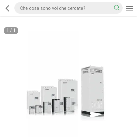
1
/
1