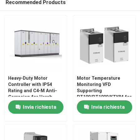
Recommended Products
inverter ibrido solare
Heavy-Duty Motor
Motor Temperature
Controller with IP54
Monitoring VFD
Rating and C4-M Anti-
Supporting
Corrosion for Harsh
PT100/PT1000/KTY84 for
Plant Conditions
Reliable Performance
Invia richiesta
Invia richiesta