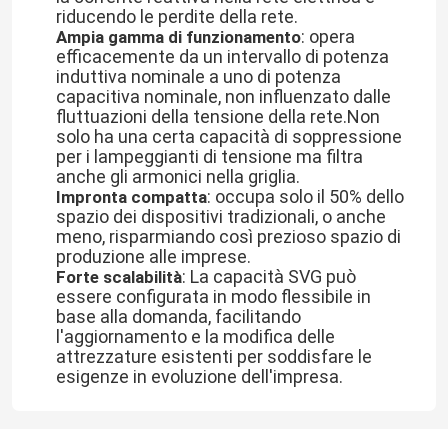
riducendo le perdite della rete.
: opera
Ampia gamma di funzionamento
Convertitore di frequenza variabile
efficacemente da un intervallo di potenza
induttiva nominale a uno di potenza
capacitiva nominale, non influenzato dalle
fluttuazioni della tensione della rete.Non
Invertitore di frequenza di vettore
solo ha una certa capacità di soppressione
per i lampeggianti di tensione ma filtra
anche gli armonici nella griglia.
Invertitore di frequenza di VFD
: occupa solo il 50% dello
Impronta compatta
spazio dei dispositivi tradizionali, o anche
meno, risparmiando così prezioso spazio di
Invertitore dell'azionamento di frequenza
produzione alle imprese.
: La capacità SVG può
Forte scalabilità
essere configurata in modo flessibile in
Azionamento a frequenza variabile per gru
base alla domanda, facilitando
l'aggiornamento e la modifica delle
attrezzature esistenti per soddisfare le
Stazione di ricarica per veicoli elettrici con stoccaggio
esigenze in evoluzione dell'impresa.
Ottimizzatore solare