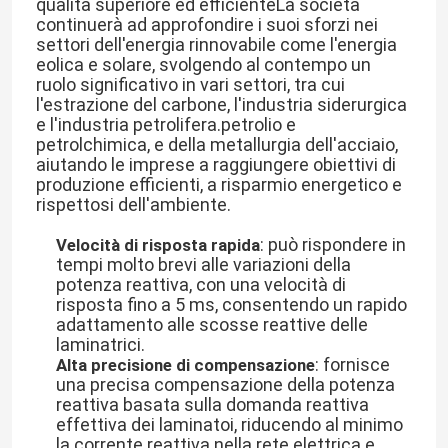
qualità superiore ed efficienteLa società
continuerà ad approfondire i suoi sforzi nei
settori dell'energia rinnovabile come l'energia
Su di noi
eolica e solare, svolgendo al contempo un
ruolo significativo in vari settori, tra cui
l'estrazione del carbone, l'industria siderurgica
Visita alla fabbrica
e l'industria petrolifera.petrolio e
petrolchimica, e della metallurgia dell'acciaio,
aiutando le imprese a raggiungere obiettivi di
produzione efficienti, a risparmio energetico e
Controllo della qualità
rispettosi dell'ambiente.
: può rispondere in
Velocità di risposta rapida
Contattaci
tempi molto brevi alle variazioni della
potenza reattiva, con una velocità di
risposta fino a 5 ms, consentendo un rapido
Notizie
adattamento alle scosse reattive delle
laminatrici.
: fornisce
Alta precisione di compensazione
Chiedi un preventivo
una precisa compensazione della potenza
reattiva basata sulla domanda reattiva
effettiva dei laminatoi, riducendo al minimo
azionamento variabile di frequenza del vfd
la corrente reattiva nella rete elettrica e